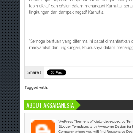
lebih efektif dan efisien dalam menangani Karhutla, ser
lingkungan dari dampak negatif Karhutla.
"Semoga bantuan yang diterima ini dapat dimanfaatkan 
masyarakat dan lingkungan, khususnya dalam menanggula
Share !
Tagged with:
ABOUT AKSARANESIA
WePress Theme is officially developed by Te
Blogger Templates with Awesome Design for bl
Company where you will find Responsive Des