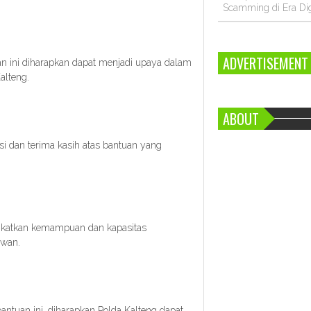
Scamming di Era Dig
ADVERTISEMENT
an ini diharapkan dapat menjadi upaya dalam
alteng.
ABOUT
i dan terima kasih atas bantuan yang
ngkatkan kemampuan dan kapasitas
Iwan.
ntuan ini, diharapkan Polda Kalteng dapat