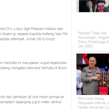
isi Drs. Listyo Sigit Prabowo melalui Irjen
Pastikan Tidak Ada
kabri 91, kepada Kapolda Kalteng, Irjen Pol
Kecurangan, Anggot
Mapolda setempat, Jumat (16/5/2025).
Polres Probolinggo K
Cek SPBU
 Karhutla ini merupakan wujud kepedulian
Kalteng mengatasi bencana Karhutla di Bumi
rdiri dari sembilan (9) unit mesin pompa air
Polri Gelar Dialog
 pemadam sepanjang 5.920 meter, berikut
Penguatan Internal 
Hadapi Ancaman Lo