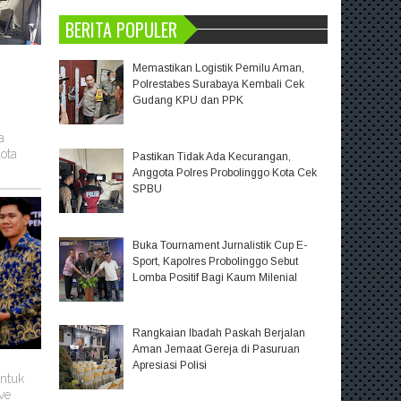
BERITA POPULER
Memastikan Logistik Pemilu Aman,
Polrestabes Surabaya Kembali Cek
Gudang KPU dan PPK
a
ota
Pastikan Tidak Ada Kecurangan,
Anggota Polres Probolinggo Kota Cek
SPBU
Buka Tournament Jurnalistik Cup E-
Sport, Kapolres Probolinggo Sebut
Lomba Positif Bagi Kaum Milenial
Rangkaian Ibadah Paskah Berjalan
Aman Jemaat Gereja di Pasuruan
Apresiasi Polisi
untuk
ve