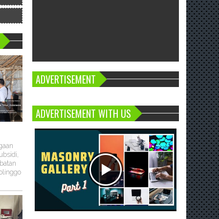
ADVERTISEMENT
ADVERTISEMENT WITH US
ugaan
bsidi,
batan
olinggo