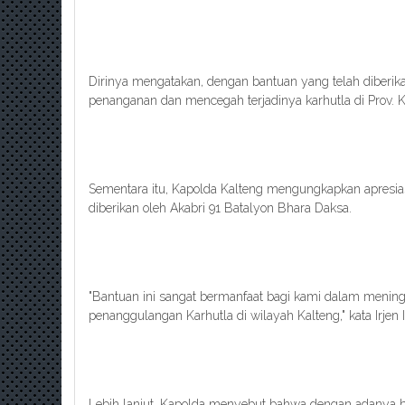
Dirinya mengatakan, dengan bantuan yang telah diberik
penanganan dan mencegah terjadinya karhutla di Prov. K
Sementara itu, Kapolda Kalteng mengungkapkan apresias
diberikan oleh Akabri 91 Batalyon Bhara Daksa.
"Bantuan ini sangat bermanfaat bagi kami dalam meni
penanggulangan Karhutla di wilayah Kalteng," kata Irjen 
Lebih lanjut, Kapolda menyebut bahwa dengan adanya ba