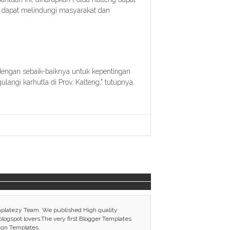
ta dapat melindungi masyarakat dan
dengan sebaik-baiknya untuk kepentingan
ngi karhutla di Prov. Kalteng," tutupnya.
mplatezy Team. We published High quality
ogspot lovers.The very first Blogger Templates
ign Templates.