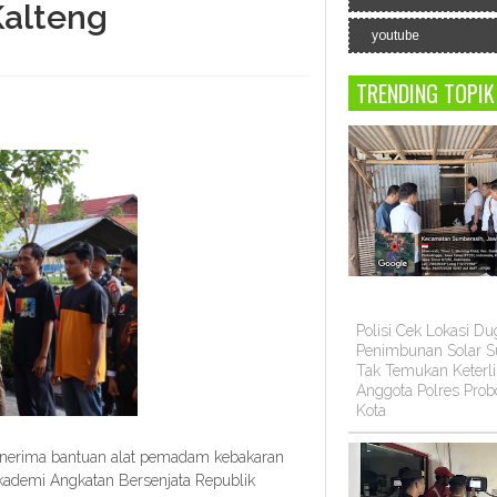
Kalteng
youtube
TRENDING TOPIK
Polisi Cek Lokasi D
Penimbunan Solar Su
Tak Temukan Keterli
Anggota Polres Prob
Kota
enerima bantuan alat pemadam kebakaran
Akademi Angkatan Bersenjata Republik