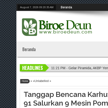
Beranda
August 7, 2026
09:20:36 AM
Beranda
HEADLINES
11:21 PM - Gelar Piramida, AKBP Yen
11:20 PM - Polres Malang Amankan 
» »Unlabelled »
11:18 PM - Polres Probolinggo Inte
Home
7:14 PM - Polisi Sambangi Lahan Ja
Tanggap Bencana Karhut
11:23 PM - Kapolres Gresik Tegaska
91 Salurkan 9 Mesin Pom