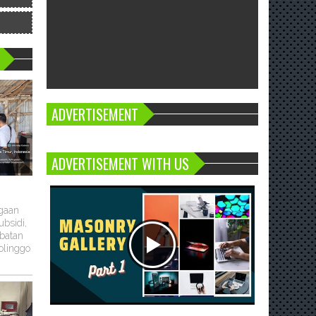
ADVERTISEMENT
ADVERTISEMENT WITH US
ugaan
bsidi,
batan
olinggo