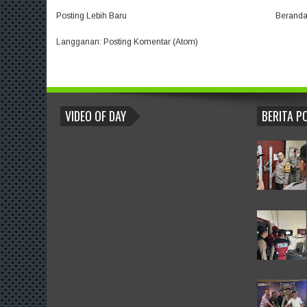
Posting Lebih Baru
Berand
Langganan:
Posting Komentar (Atom)
BLOGROLL
VIDEO OF DAY
BERITA P