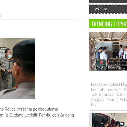
youtube
 0
TRENDING TOPIK
Polisi Cek Lokasi D
Penimbunan Solar Su
Tak Temukan Keterli
Anggota Polres Prob
Kota
a Royce bersama pejabat utama
an ke Gudang Logistik Pemilu dan Gudang