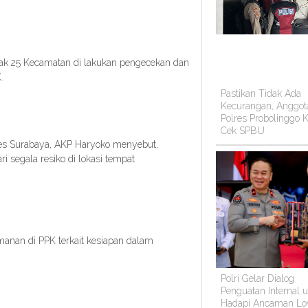
ak 25 Kecamatan di lakukan pengecekan dan
K.
Pastikan Tidak Ada
Kecurangan, Anggot
Polres Probolinggo K
Cek SPBU
es Surabaya, AKP Haryoko menyebut,
 segala resiko di lokasi tempat
manan di PPK terkait kesiapan dalam
Polri Gelar Dialog
Penguatan Internal 
Hadapi Ancaman Lo