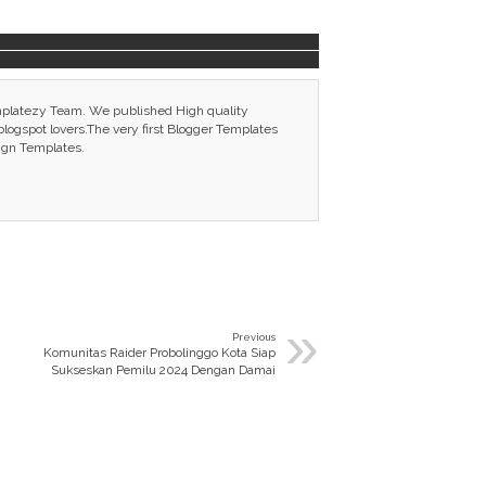
mplatezy Team. We published High quality
ogspot lovers.The very first Blogger Templates
ign Templates.
»
Previous
Komunitas Raider Probolinggo Kota Siap
Sukseskan Pemilu 2024 Dengan Damai