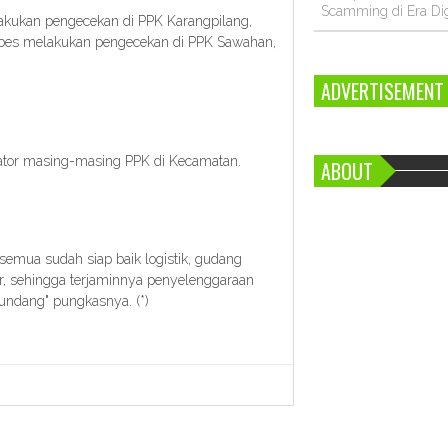
Scamming di Era Dig
akukan pengecekan di PPK Karangpilang,
es melakukan pengecekan di PPK Sawahan,
ADVERTISEMENT
inator masing-masing PPK di Kecamatan.
ABOUT
semua sudah siap baik logistik, gudang
r, sehingga terjaminnya penyelenggaraan
undang" pungkasnya. (*)