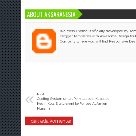
ABOUT AKSARANESIA
WePress Theme is officially developed by Te
Blogger Templates with Awesome Design for bl
Company where you will find Responsive Des
«
Next
Cooling System untuk Pemilu 2024, Kapolres
Kediri Kota Silaturahmi ke Ponpes Al Amien
Ngasinan
Tidak ada komentar