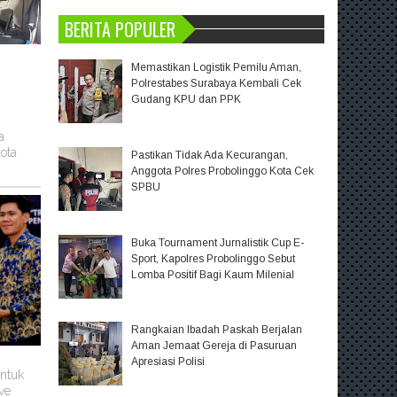
BERITA POPULER
Memastikan Logistik Pemilu Aman,
Polrestabes Surabaya Kembali Cek
Gudang KPU dan PPK
a
ota
Pastikan Tidak Ada Kecurangan,
Anggota Polres Probolinggo Kota Cek
SPBU
Buka Tournament Jurnalistik Cup E-
Sport, Kapolres Probolinggo Sebut
Lomba Positif Bagi Kaum Milenial
Rangkaian Ibadah Paskah Berjalan
Aman Jemaat Gereja di Pasuruan
Apresiasi Polisi
untuk
ve