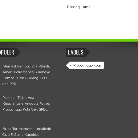
a
Posting Lama
OPULER
LABELS
Probolinggo kota
Memastikan Logistik Pemilu
Aman, Polrestabes Surabaya
Kembali Cek Gudang KPU
dan PPK
Pastikan Tidak Ada
Kecurangan, Anggota Polres
Probolinggo Kota Cek SPBU
Buka Tournament Jurnalistik
Cup E-Sport, Kapolres