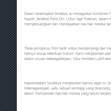
Dalam kesempatan tersebut, ia menegaskan komitmen Po
Kapolri Jenderal Polisi Drs. Listyo Sigit Prabowo, dala
memperjuangkan dan mendapatkan hak-hak mereka seca
“Pada prinsipnya, Polri hadir untuk mendampingi dan 
haknya sesuai ketentuan hukum. Kami menjalankan arahan 
dalam urusan ketenagakerjaan,” tutur Kombes Luthfi de
Kapolrestabes Surabaya menjelaskan bahwa sejak 20 Jan
Ketenagakerjaan, yaitu sebuah lembaga yang dirancang
dalam memperoleh hak-hak mereka yang belum terpenu