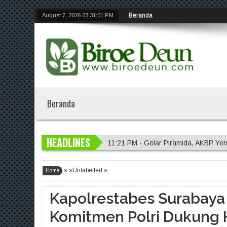
Beranda
August 7, 2026
03:31:02 PM
Beranda
HEADLINES
11:21 PM - Gelar Piramida, AKBP Yen
11:20 PM - Polres Malang Amankan 
» »Unlabelled »
11:18 PM - Polres Probolinggo Inte
Home
7:14 PM - Polisi Sambangi Lahan Ja
Kapolrestabes Surabaya
11:23 PM - Kapolres Gresik Tegaska
Komitmen Polri Dukung 