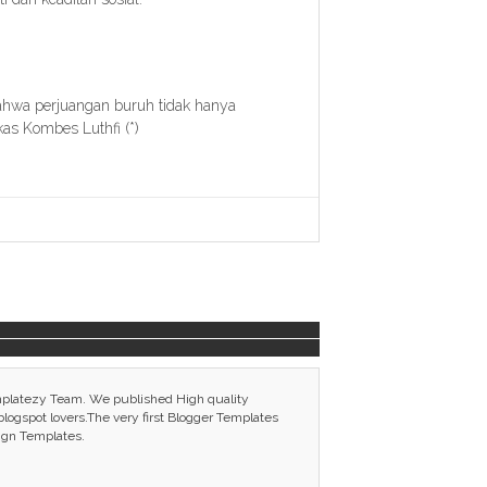
ahwa perjuangan buruh tidak hanya
kas Kombes Luthfi (*)
mplatezy Team. We published High quality
ogspot lovers.The very first Blogger Templates
ign Templates.