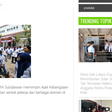
 0
youtube
TRENDING TOPIK
Polisi Cek Lokasi D
Penimbunan Solar Su
Tak Temukan Keterli
fi Sulistiawan memimpin Apel Kebangsaan
Anggota Polres Prob
Kota
n serikat pekerja dari berbagai elemen di