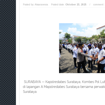
Posted by: Aksaranesia
Posted date:
Oktober 23, 2025
/
comment :
SURABAYA — Kapolrestabes Surabaya, Kombes Pol Luth
di lapangan A Mapolrestabes Surabaya bersama perwakila
Surabaya.