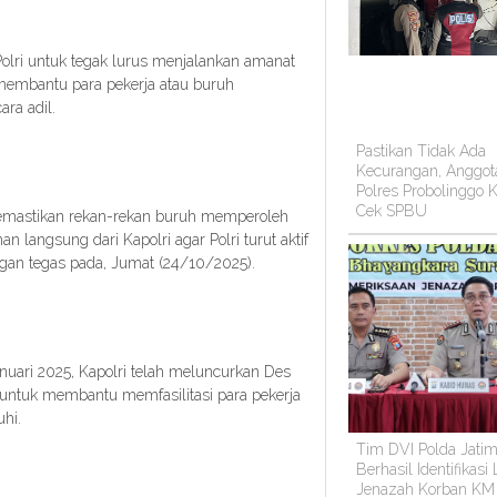
lri untuk tegak lurus menjalankan amanat
m membantu para pekerja atau buruh
ra adil.
Pastikan Tidak Ada
Kecurangan, Anggot
Polres Probolinggo K
Cek SPBU
memastikan rekan-rekan buruh memperoleh
langsung dari Kapolri agar Polri turut aktif
ngan tegas pada, Jumat (24/10/2025).
uari 2025, Kapolri telah meluncurkan Des
 untuk membantu memfasilitasi para pekerja
hi.
Tim DVI Polda Jati
Berhasil Identifikasi
Jenazah Korban KM