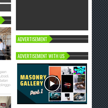
ADVERTISEMENT
ADVERTISEMENT WITH US
ugaan
bsidi,
batan
olinggo