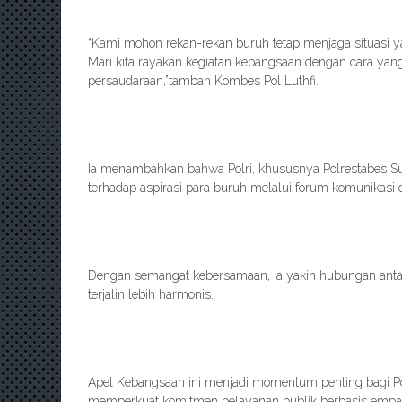
“Kami mohon rekan-rekan buruh tetap menjaga situasi ya
Mari kita rayakan kegiatan kebangsaan dengan cara ya
persaudaraan,”tambah Kombes Pol Luthfi.
Ia menambahkan bahwa Polri, khususnya Polrestabes Su
terhadap aspirasi para buruh melalui forum komunikasi
Dengan semangat kebersamaan, ia yakin hubungan antar
terjalin lebih harmonis.
Apel Kebangsaan ini menjadi momentum penting bagi Po
memperkuat komitmen pelayanan publik berbasis empati