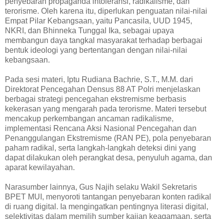
penyebaran propaganda intoleransi, radikalisme, dan
terorisme. Oleh karena itu, diperlukan penguatan nilai-nilai
Empat Pilar Kebangsaan, yaitu Pancasila, UUD 1945,
NKRI, dan Bhinneka Tunggal Ika, sebagai upaya
membangun daya tangkal masyarakat terhadap berbagai
bentuk ideologi yang bertentangan dengan nilai-nilai
kebangsaan.
Pada sesi materi, Iptu Rudiana Bachrie, S.T., M.M. dari
Direktorat Pencegahan Densus 88 AT Polri menjelaskan
berbagai strategi pencegahan ekstremisme berbasis
kekerasan yang mengarah pada terorisme. Materi tersebut
mencakup perkembangan ancaman radikalisme,
implementasi Rencana Aksi Nasional Pencegahan dan
Penanggulangan Ekstremisme (RAN PE), pola penyebaran
paham radikal, serta langkah-langkah deteksi dini yang
dapat dilakukan oleh perangkat desa, penyuluh agama, dan
aparat kewilayahan.
Narasumber lainnya, Gus Najih selaku Wakil Sekretaris
BPET MUI, menyoroti tantangan penyebaran konten radikal
di ruang digital. Ia mengingatkan pentingnya literasi digital,
selektivitas dalam memilih sumber kajian keagamaan, serta