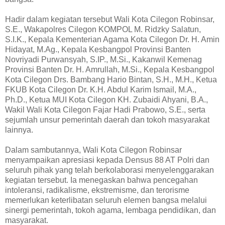
Hadir dalam kegiatan tersebut Wali Kota Cilegon Robinsar,
S.E., Wakapolres Cilegon KOMPOL M. Ridzky Salatun,
S.I.K., Kepala Kementerian Agama Kota Cilegon Dr. H. Amin
Hidayat, M.Ag., Kepala Kesbangpol Provinsi Banten
Novriyadi Purwansyah, S.IP., M.Si., Kakanwil Kemenag
Provinsi Banten Dr. H. Amrullah, M.Si., Kepala Kesbangpol
Kota Cilegon Drs. Bambang Hario Bintan, S.H., M.H., Ketua
FKUB Kota Cilegon Dr. K.H. Abdul Karim Ismail, M.A.,
Ph.D., Ketua MUI Kota Cilegon KH. Zubaidi Ahyani, B.A.,
Wakil Wali Kota Cilegon Fajar Hadi Prabowo, S.E., serta
sejumlah unsur pemerintah daerah dan tokoh masyarakat
lainnya.
Dalam sambutannya, Wali Kota Cilegon Robinsar
menyampaikan apresiasi kepada Densus 88 AT Polri dan
seluruh pihak yang telah berkolaborasi menyelenggarakan
kegiatan tersebut. Ia menegaskan bahwa pencegahan
intoleransi, radikalisme, ekstremisme, dan terorisme
memerlukan keterlibatan seluruh elemen bangsa melalui
sinergi pemerintah, tokoh agama, lembaga pendidikan, dan
masyarakat.