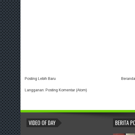
Posting Lebih Baru
Berand
Langganan:
Posting Komentar (Atom)
BLOGROLL
VIDEO OF DAY
BERITA P