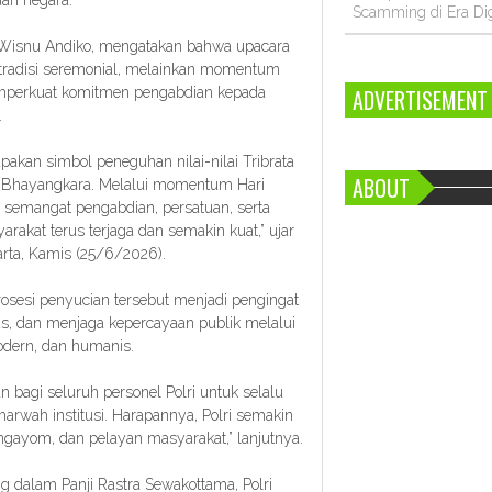
dan negara.
Scamming di Era Dig
o Wisnu Andiko, mengatakan bahwa upacara
 tradisi seremonial, melainkan momentum
ADVERTISEMENT
memperkuat komitmen pengabdian kepada
.
akan simbol peneguhan nilai-nilai Tribrata
ABOUT
an Bhayangkara. Melalui momentum Hari
 semangat pengabdian, persatuan, serta
kat terus terjaga dan semakin kuat,” ujar
rta, Kamis (25/6/2026).
sesi penyucian tersebut menjadi pengingat
as, dan menjaga kepercayaan publik melalui
modern, dan humanis.
n bagi seluruh personel Polri untuk selalu
arwah institusi. Harapannya, Polri semakin
ngayom, dan pelayan masyarakat,” lanjutnya.
ung dalam Panji Rastra Sewakottama, Polri