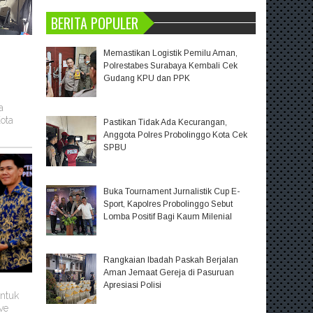
BERITA POPULER
Memastikan Logistik Pemilu Aman,
Polrestabes Surabaya Kembali Cek
Gudang KPU dan PPK
a
ota
Pastikan Tidak Ada Kecurangan,
Anggota Polres Probolinggo Kota Cek
SPBU
Buka Tournament Jurnalistik Cup E-
Sport, Kapolres Probolinggo Sebut
Lomba Positif Bagi Kaum Milenial
Rangkaian Ibadah Paskah Berjalan
Aman Jemaat Gereja di Pasuruan
Apresiasi Polisi
untuk
ve