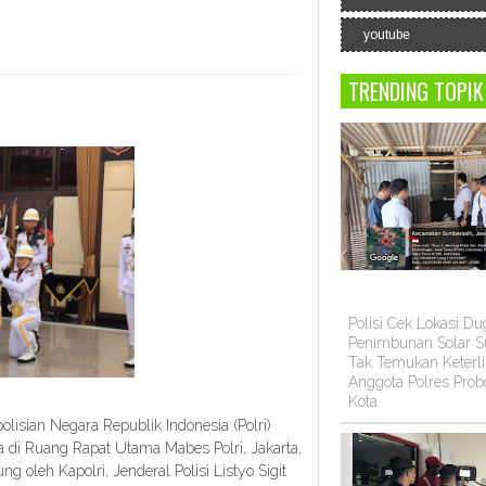
youtube
TRENDING TOPIK
Polisi Cek Lokasi D
Penimbunan Solar Su
Tak Temukan Keterli
Anggota Polres Prob
Kota
isian Negara Republik Indonesia (Polri)
 di Ruang Rapat Utama Mabes Polri, Jakarta,
 oleh Kapolri, Jenderal Polisi Listyo Sigit