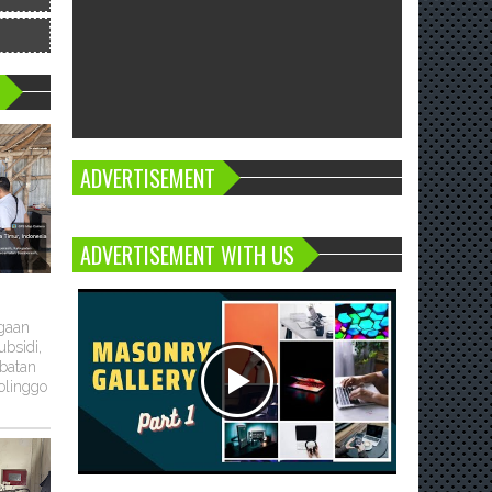
ADVERTISEMENT
ADVERTISEMENT WITH US
ugaan
bsidi,
batan
olinggo