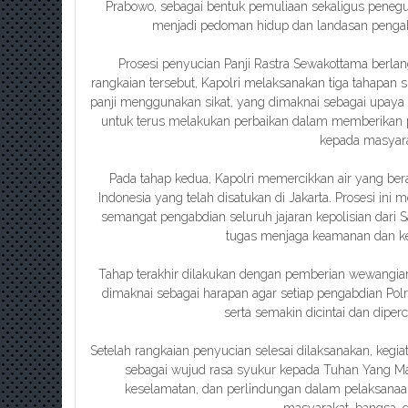
Prabowo, sebagai bentuk pemuliaan sekaligus peneguha
menjadi pedoman hidup dan landasan pengab
Prosesi penyucian Panji Rastra Sewakottama berl
rangkaian tersebut, Kapolri melaksanakan tiga tahapan
panji menggunakan sikat, yang dimaknai sebagai upay
untuk terus melakukan perbaikan dalam memberikan 
kepada masyara
Pada tahap kedua, Kapolri memercikkan air yang bera
Indonesia yang telah disatukan di Jakarta. Prosesi in
semangat pengabdian seluruh jajaran kepolisian da
tugas menjaga keamanan dan ke
Tahap terakhir dilakukan dengan pemberian wewangian
dimaknai sebagai harapan agar setiap pengabdian Pol
serta semakin dicintai dan diper
Setelah rangkaian penyucian selesai dilaksanakan, kegia
sebagai wujud rasa syukur kepada Tuhan Yang M
keselamatan, dan perlindungan dalam pelaksanaa