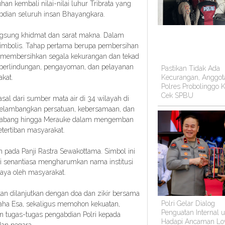
n kembali nilai-nilai luhur Tribrata yang
dian seluruh insan Bhayangkara.
angsung khidmat dan sarat makna. Dalam
 simbolis. Tahap pertama berupa pembersihan
a membersihkan segala kekurangan dan tekad
perlindungan, pengayoman, dan pelayanan
Pastikan Tidak Ada
kat.
Kecurangan, Anggot
Polres Probolinggo K
Cek SPBU
sal dari sumber mata air di 34 wilayah di
i melambangkan persatuan, kebersamaan, dan
ri Sabang hingga Merauke dalam mengemban
tertiban masyarakat.
 pada Panji Rastra Sewakottama. Simbol ini
ri senantiasa mengharumkan nama institusi
caya oleh masyarakat.
tan dilanjutkan dengan doa dan zikir bersama
Polri Gelar Dialog
aha Esa, sekaligus memohon kekuatan,
Penguatan Internal 
n tugas-tugas pengabdian Polri kepada
Hadapi Ancaman Lo