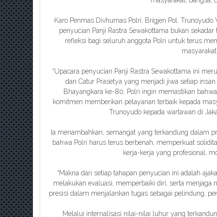
masyarakat, bangsa, 
Karo Penmas Divhumas Polri, Brigjen Pol. Trunoyud
penyucian Panji Rastra Sewakottama bukan sekadar
refleksi bagi seluruh anggota Polri untuk terus 
masyarakat
“Upacara penyucian Panji Rastra Sewakottama ini merup
dan Catur Prasetya yang menjadi jiwa setiap ins
Bhayangkara ke-80, Polri ingin memastikan bahwa
komitmen memberikan pelayanan terbaik kepada masyara
Trunoyudo kepada wartawan di Jaka
Ia menambahkan, semangat yang terkandung dalam pro
bahwa Polri harus terus berbenah, memperkuat solidit
kerja-kerja yang profesional, 
“Makna dari setiap tahapan penyucian ini adalah ajaka
melakukan evaluasi, memperbaiki diri, serta menjaga m
presisi dalam menjalankan tugas sebagai pelindung, pe
Melalui internalisasi nilai-nilai luhur yang terkand