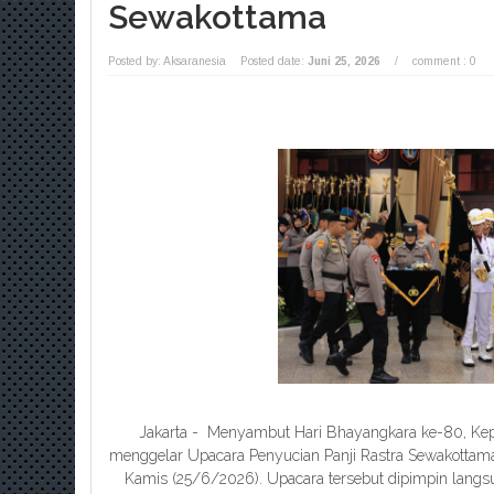
Sewakottama
Posted by: Aksaranesia
Posted date:
Juni 25, 2026
/
comment : 0
Jakarta - Menyambut Hari Bhayangkara ke-80, Kepol
menggelar Upacara Penyucian Panji Rastra Sewakottama
Kamis (25/6/2026). Upacara tersebut dipimpin langsung