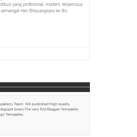
itusi yang profesional, modern, terpercaya,
 semangat Hari Bhayangkara ke-80.
mplatezy Team. We published High quality
ogspot lovers.The very first Blogger Templates
ign Templates.