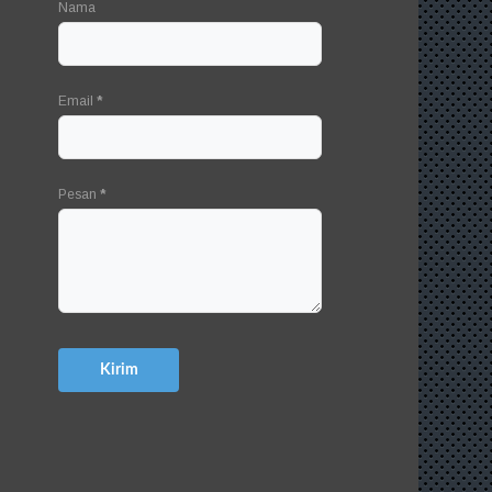
Nama
Email
*
Pesan
*