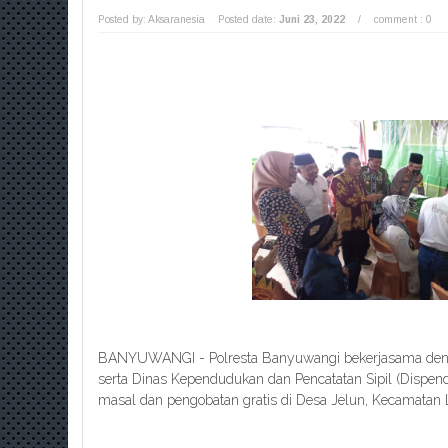
Posted by: Aksaranesia
Posted date:
Juni 23, 2022
/
comment : 0
BANYUWANGI - Polresta Banyuwangi bekerjasama den
serta Dinas Kependudukan dan Pencatatan Sipil (Dispen
masal dan pengobatan gratis di Desa Jelun, Kecamatan L