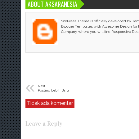
ABOUT AKSARANESIA
WePress Theme is officially developed by Te
Blogger Templates with Awesome Design for bl
Company where you will find Responsive Des
«
Next
Posting Lebih Baru
Tidak ada komentar
Leave a Reply