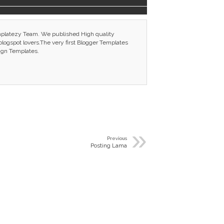
mplatezy Team. We published High quality
ogspot lovers.The very first Blogger Templates
ign Templates.
»
Previous
Posting Lama