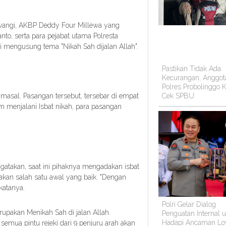
uwangi, AKBP Deddy Four Millewa yang
to, serta para pejabat utama Polresta
i mengusung tema "Nikah Sah dijalan Allah".
Pastikan Tidak Ada
Kecurangan, Anggot
Polres Probolinggo K
masal. Pasangan tersebut, tersebar di empat
Cek SPBU
menjalani Isbat nikah, para pasangan
atakan, saat ini pihaknya mengadakan isbat
akan salah satu awal yang baik. "Dengan
 katanya.
Polri Gelar Dialog
erupakan Menikah Sah di jalan Allah.
Penguatan Internal 
Hadapi Ancaman Lo
 semua pintu rejeki dari 9 penjuru arah akan