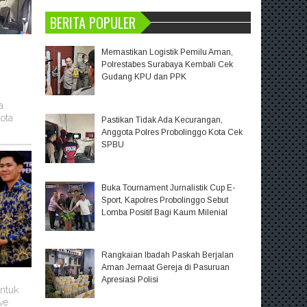
BERITA POPULER
Memastikan Logistik Pemilu Aman,
Polrestabes Surabaya Kembali Cek
Gudang KPU dan PPK
a
ota
Pastikan Tidak Ada Kecurangan,
Anggota Polres Probolinggo Kota Cek
SPBU
Buka Tournament Jurnalistik Cup E-
Sport, Kapolres Probolinggo Sebut
Lomba Positif Bagi Kaum Milenial
Rangkaian Ibadah Paskah Berjalan
Aman Jemaat Gereja di Pasuruan
Apresiasi Polisi
untuk
ve