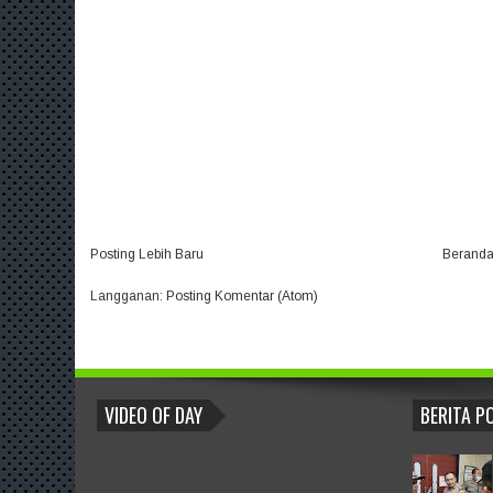
Posting Lebih Baru
Berand
Langganan:
Posting Komentar (Atom)
BLOGROLL
VIDEO OF DAY
BERITA P