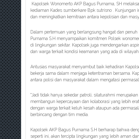
Kapolsek Wonomerto AKP Bagus Purnama, SH melaksana
kediaman Kades sumberkare Bpk sutrisno . Kunjungan 
dan meningkatkan kemitraan antara kepolisian dan masy
Dalam pertemuan yang berlangsung hangat dan penuh 
Purnama S.H menyampaikan komitmen Polsek wonomert
di lingkungan sekitar. Kapolsek juga mendengarkan aspi
dan warga terkait kondisi keamanan yang ada di wilayah 
Antusias masyarakat menyambut baik kehadiran Kapols
bekerja sama dalam menjaga ketentraman bersama. Kap
antara polisi dan masyarakat dalam mengatasi permasala
"Jadi tidak hanya sekedar patroli, silaturahmi merupaka
membangun kepercayaan dan kolaborasi yang lebih erat d
dengan warga terkait keluh kesah ataupun ada permasala
berbincang dengan tim media.
Kapolsek AKP Bagus Purnama S.H berharap bahwa dengan
seperti ini, akan tercipta lingkungan yang lebih aman 