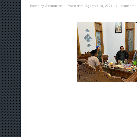
Posted by: Aksaranesia
Posted date:
Agustus 28, 2024
/
comment :