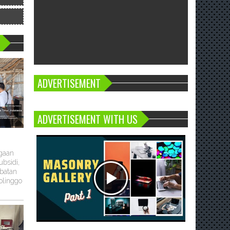
ADVERTISEMENT
ADVERTISEMENT WITH US
ugaan
bsidi,
batan
olinggo