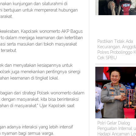
kan kunjungan dan silaturahmi di
ini bertujuan untuk mempererat hubungan
arakat.
keakraban, Kapolsek wonomerto AKP Bagus
o dalam menjaga keamanan dan ketertiban
Pastikan Tidak Ada
rasi serta masukan dari tokoh masyarakat
Kecurangan, Anggot
tersebut.
Polres Probolinggo K
Cek SPBU
ek dan menyatakan kesiapannya untuk
olsek juga menekankan pentingnya sinergi
han keamanan di tingkat lokal.
n bagian dari strategi Polsek wonomerto dalam
engan masyarakat, kita bisa berinteraksi
han di masyarakat." Ujar Kapolsek saat
Polri Gelar Dialog
 adanya interaksi yang lebih intensif
Penguatan Internal 
dan nyaman bagi semua warga.
Hadapi Ancaman Lo