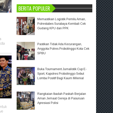
BERITA POPULER
Memastikan Logistik Pemilu Aman,
Polrestabes Surabaya Kembali Cek
Gudang KPU dan PPK
a
ota
Pastikan Tidak Ada Kecurangan,
Anggota Polres Probolinggo Kota Cek
SPBU
Buka Tournament Jurnalistik Cup E-
Sport, Kapolres Probolinggo Sebut
Lomba Positif Bagi Kaum Milenial
Rangkaian Ibadah Paskah Berjalan
Aman Jemaat Gereja di Pasuruan
Apresiasi Polisi
untuk
ve