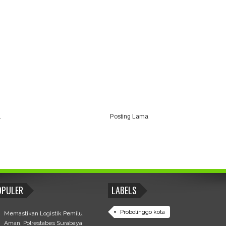
a
Posting Lama
OPULER
LABELS
Probolinggo kota
Memastikan Logistik Pemilu
Aman, Polrestabes Surabaya