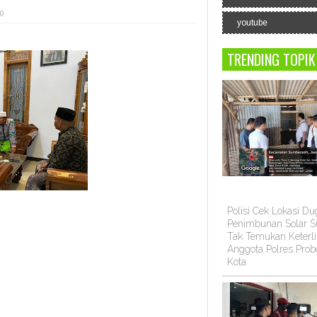
 0
youtube
TRENDING TOPIK
Polisi Cek Lokasi D
Penimbunan Solar Su
Tak Temukan Keterli
Anggota Polres Prob
Kota