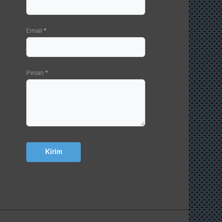
Email
*
Pesan
*