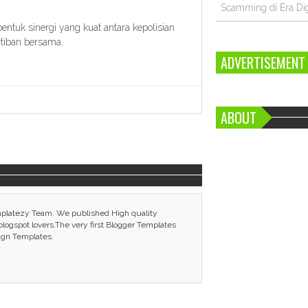
Scamming di Era Dig
ntuk sinergi yang kuat antara kepolisian
tiban bersama.
ADVERTISEMENT
ABOUT
mplatezy Team. We published High quality
ogspot lovers.The very first Blogger Templates
ign Templates.