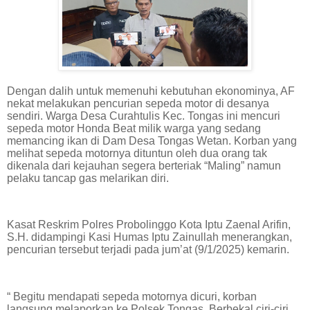
Dengan dalih untuk memenuhi kebutuhan ekonominya, AF
nekat melakukan pencurian sepeda motor di desanya
sendiri. Warga Desa Curahtulis Kec. Tongas ini mencuri
sepeda motor Honda Beat milik warga yang sedang
memancing ikan di Dam Desa Tongas Wetan. Korban yang
melihat sepeda motornya dituntun oleh dua orang tak
dikenala dari kejauhan segera berteriak “Maling” namun
pelaku tancap gas melarikan diri.
Kasat Reskrim Polres Probolinggo Kota Iptu Zaenal Arifin,
S.H. didampingi Kasi Humas Iptu Zainullah menerangkan,
pencurian tersebut terjadi pada jum’at (9/1/2025) kemarin.
“ Begitu mendapati sepeda motornya dicuri, korban
langsung melaporkan ke Polsek Tongas. Berbekal ciri-ciri