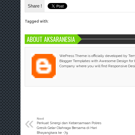
Share !
Tagged with:
ABOUT AKSARANESIA
WePress Theme is officially developed by Te
Blogger Templates with Awesome Design for bl
Company where you will find Responsive Des
«
Next
Perkuat Sinergi dan Kebersamaan Polres
Gresik Gelar Olahraga Bersama di Hari
Bhayangkara ke -79