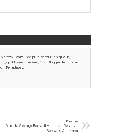
mplatezy Team. We published High quality
ogspot lovers.The very first Blogger Templates
ign Templates.
»
Previous
Polresta Sidoarjo Berhasil Amankan Residivis
Spesialis Curanmor