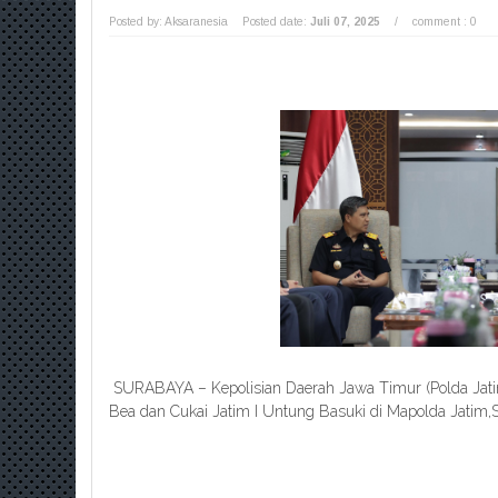
Posted by: Aksaranesia
Posted date:
Juli 07, 2025
/
comment : 0
SURABAYA – Kepolisian Daerah Jawa Timur (Polda Jatim
Bea dan Cukai Jatim I Untung Basuki di Mapolda Jatim,S