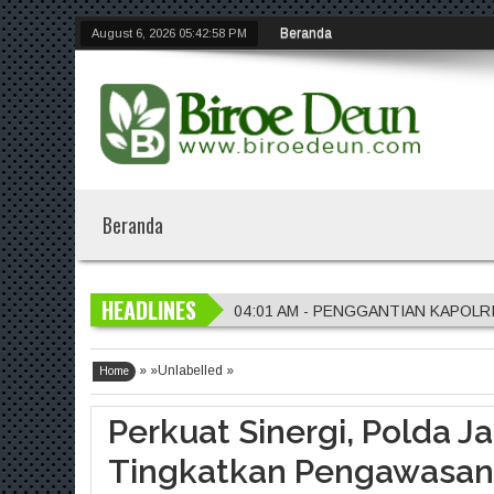
Beranda
August 6, 2026
05:42:59 PM
Beranda
HEADLINES
04:01 AM - PENGGANTIAN KAPOLR
01:56 AM - Penggantian Kapolri "D
» »Unlabelled »
01:54 AM - Polres Jember Masifkan 
Home
01:51 AM - Polres Jombang Perkuat 
Perkuat Sinergi, Polda J
04:04 AM - DVI Polda Jatim Serahka
Tingkatkan Pengawasan 