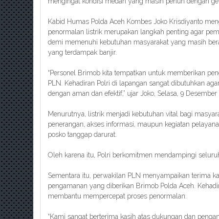
mengingat kondisi medan yang masih penuh dengan gena
Kabid Humas Polda Aceh Kombes Joko Krisdiyanto men
penormalan listrik merupakan langkah penting agar pemu
demi memenuhi kebutuhan masyarakat yang masih ber
yang terdampak banjir.
“Personel Brimob kita tempatkan untuk memberikan pe
PLN. Kehadiran Polri di lapangan sangat dibutuhkan agar
dengan aman dan efektif,” ujar Joko, Selasa, 9 Desember
Menurutnya, listrik menjadi kebutuhan vital bagi masya
penerangan, akses informasi, maupun kegiatan pelayana
posko tanggap darurat.
Oleh karena itu, Polri berkomitmen mendampingi seluruh 
Sementara itu, perwakilan PLN menyampaikan terima kas
pengamanan yang diberikan Brimob Polda Aceh. Kehadira
membantu mempercepat proses penormalan.
“Kami sangat berterima kasih atas dukungan dan penga