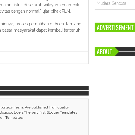
Mutiara Sentosa II
alan listrik di seluruh wilayah terdampak
ivitas dengan normal,” ujar pihak PLN.
k lainnya, proses pemulihan di Aceh Tamiang
ADVERTISEMENT
n dasar masyarakat dapat kembali terpenuhi
ABOUT
mplatezy Team. We published High quality
ogspot lovers.The very first Blogger Templates
ign Templates.