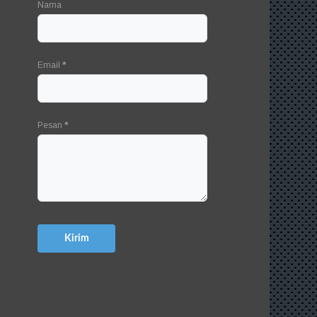
Nama
Email
*
Pesan
*