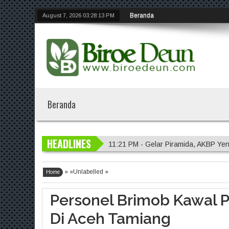
Beranda
August 7, 2026
03:28:14 PM
Beranda
HEADLINES
11:21 PM - Gelar Piramida, AKBP Yen
11:20 PM - Polres Malang Amankan 
» »Unlabelled »
11:18 PM - Polres Probolinggo Inte
Home
7:14 PM - Polisi Sambangi Lahan Ja
Personel Brimob Kawal P
11:23 PM - Kapolres Gresik Tegaska
Di Aceh Tamiang