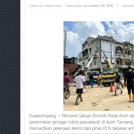
Posted by: Aksaranesia
Posted date:
Desember 09, 2025
/
comment
Kualasimpang — Personel Satuan Brimob Polda Aceh di
penormalan jaringan listrik pascabanjir di Aceh Tamiang.
memastikan pekerjaan teknis dari pihak PLN berjalan am