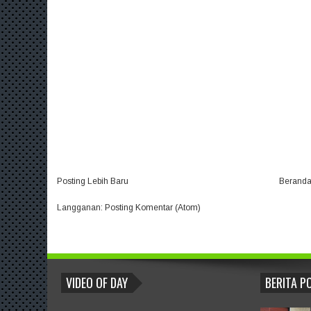
Posting Lebih Baru
Berand
Langganan:
Posting Komentar (Atom)
BLOGROLL
VIDEO OF DAY
BERITA P