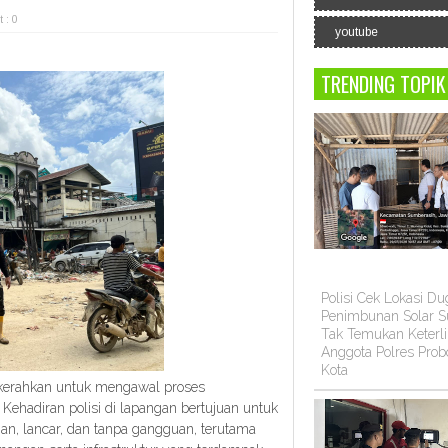
 : 0
youtube
TRENDING TOPIK
Polisi Cek Lokasi D
Penimbunan Solar Su
Tak Temukan Keterli
Anggota Polres Prob
Kota
kerahkan untuk mengawal proses
 Kehadiran polisi di lapangan bertujuan untuk
an, lancar, dan tanpa gangguan, terutama