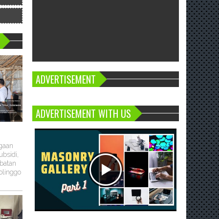
ADVERTISEMENT
ADVERTISEMENT WITH US
ugaan
bsidi,
batan
olinggo