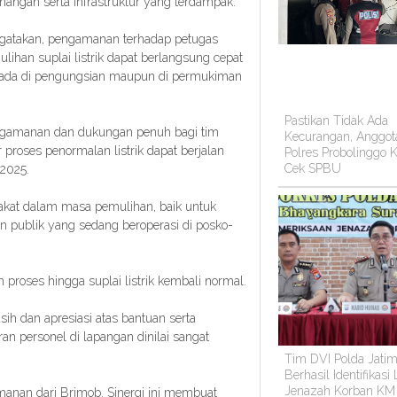
ngan serta infrastruktur yang terdampak.
gatakan, pengamanan terhadap petugas
lihan suplai listrik dapat berlangsung cepat
ada di pengungsian maupun di permukiman
Pastikan Tidak Ada
ngamanan dan dukungan penuh bagi tim
Kecurangan, Anggot
 proses penormalan listrik dapat berjalan
Polres Probolinggo K
Cek SPBU
 2025.
rakat dalam masa pemulihan, baik untuk
n publik yang sedang beroperasi di posko-
proses hingga suplai listrik kembali normal.
ih dan apresiasi atas bantuan serta
n personel di lapangan dinilai sangat
Tim DVI Polda Jati
Berhasil Identifikasi
Jenazah Korban KM
manan dari Brimob. Sinergi ini membuat