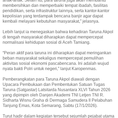
anak-anak. Selain itu, para taruna juga akan membantu
membersihkan dan memperbaiki tempat ibadah, fasilitas
pendidikan, serta infrastruktur lainnya, serta kantor-kantor
kepolisian yang terdampak bencana banjir agar dapat
kembali melayani kebutuhan masyarakat,” jelasnya.
Lebih lanjut ia menegaskan bahwa kehadiran Taruna Akpol
di tengah masyarakat diharapkan dapat mempercepat
normalisasi kehidupan sosial di Aceh Tamiang.
“Peran aktif para taruna ini diharapkan dapat meringankan
beban masyarakat sekaligus mempercepat pemulihan
aktivitas sosial ekonomi pascabencana. Ini adalah wujud
nyata bakti Polri untuk negeri,” lanjut Karopenmas.
Pemberangkatan para Taruna Akpol diawali dengan
Upacara Pembukaan dan Pembentukan Satuan Tugas
Taruna (Satgastar) Latsitarda Nusantara XLVI Tahun 2026
yang dipimpin oleh Danjen Akademi TNI Letjen TNI R.
Sidharta Wisnu Graha di Dermaga Samudera II Pelabuhan
Tanjung Emas, Kota Semarang, Sabtu (17/1/2026).
Turut hadir dalam kegiatan tersebut sejumlah pejabat utama