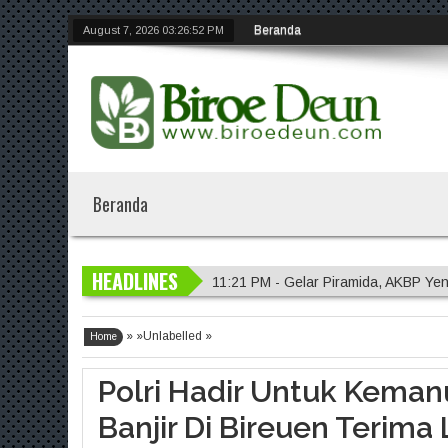
Beranda
August 7, 2026
03:26:52 PM
Beranda
HEADLINES
11:21 PM - Gelar Piramida, AKBP Yen
11:20 PM - Polres Malang Amankan 
» »Unlabelled »
11:18 PM - Polres Probolinggo Inte
Home
7:14 PM - Polisi Sambangi Lahan Ja
Polri Hadir Untuk Keman
11:23 PM - Kapolres Gresik Tegaska
Banjir Di Bireuen Terim