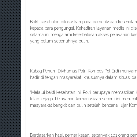
Bakti kesehatan difokuskan pada pemeriksaan kesehatan 
kepada para pengungsi. Kehadiran layanan medis ini di
selama ini mengalami keterbatasan akses pelayanan kese
yang belum sepenuhnya pulih.
Kabag Penum Divhumas Polri Kombes Pol Erdi menyamp
hadir di tengah masyarakat, khususnya dalam situasi da
“Melalui bakti kesehatan ini, Polri berupaya memastika
tetap terjaga. Pelayanan kemanusiaan seperti ini merup
masyarakat bangkit dan pulih setelah bencana,” ujar Kom
Berdasarkan hasil pemeriksaan, sebanyak 101 orang pe