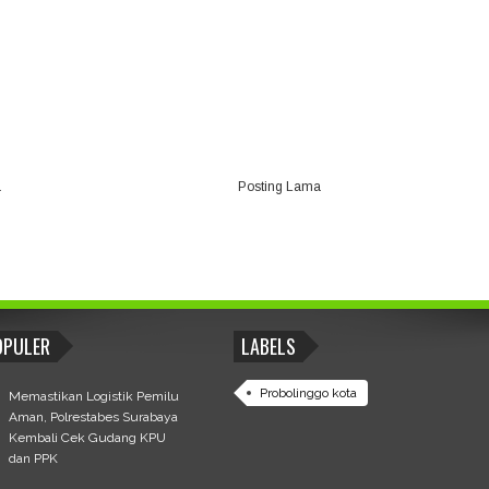
a
Posting Lama
OPULER
LABELS
Probolinggo kota
Memastikan Logistik Pemilu
Aman, Polrestabes Surabaya
Kembali Cek Gudang KPU
dan PPK