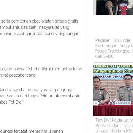
serta pemberian obat-obatan secara gratis
sambut antusias oleh masyarakat yang
hatan akibat banjir dan kondisi lingkungan
Pastikan Tidak Ada
Kecurangan, Anggot
Polres Probolinggo K
Cek SPBU
aikan bahwa Polri berkomitmen untuk terus
rurat pascabencana.
n kondisi kesehatan masyarakat pengungsi
akan bagian dari tugas Polri untuk membantu
bes Pol Erdi.
Tim DVI Polda Jati
Berhasil Identifikasi
Jenazah Korban KM
ngungsi tercatat menerima layanan