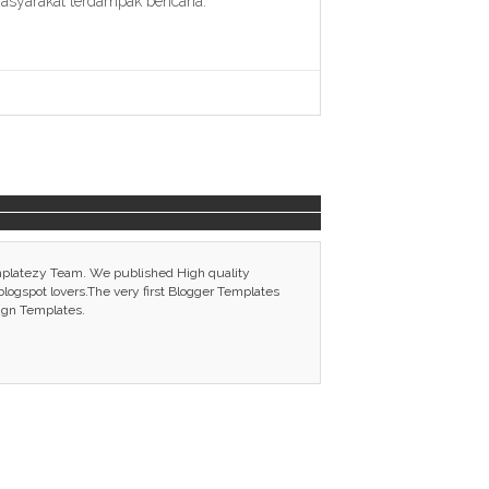
syarakat terdampak bencana.
mplatezy Team. We published High quality
ogspot lovers.The very first Blogger Templates
ign Templates.