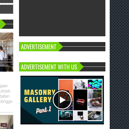
ADVERTISEMENT
ADVERTISEMENT WITH US
ugaan
bsidi,
batan
olinggo