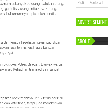
Mutiara Sentosa II
 demam sebanyak 22 orang, batuk 19 orang,
ng, gastritis 7 orang, influenza 7 orang,
it tersebut umumnya dipicu oleh kondisi
s.
ADVERTISEMENT
ABOUT
si dari tenaga kesehatan setempat. Bidan
pkan rasa terima kasih atas bantuan
engungsi.
ri Sidokkes Polres Bireuen. Banyak warga
k-anak. Kehadiran tim medis ini sangat
negaskan komitmennya untuk terus hadir di
 dan ketertiban, tetapi juga memberikan