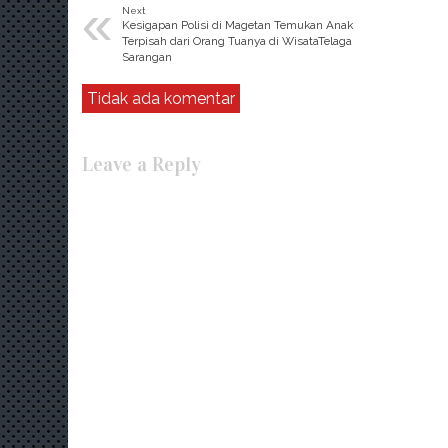
«
Next
Kesigapan Polisi di Magetan Temukan Anak
Terpisah dari Orang Tuanya di WisataTelaga
Sarangan
Tidak ada komentar
Leave a Reply