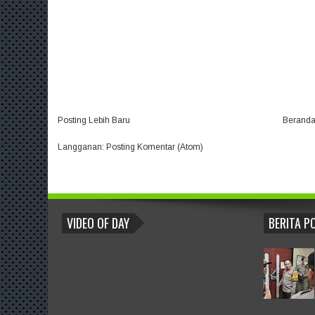
Posting Lebih Baru
Berand
Langganan:
Posting Komentar (Atom)
BLOGROLL
VIDEO OF DAY
BERITA P