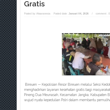
Gratis
Posted by: Aksaranesia
Posted date:
Januari 04, 2026
/
comment : 0
Bireuen — Kepolisian Resor Bireuen melalui Seksi Kedo
menghadirkan layanan kesehatan gratis bagi masyarakat
Pineng Dua Meunasah, Kecamatan Jangka, Kabupaten Bire
wujud nyata kepedulian Polri dalam membantu pemulih