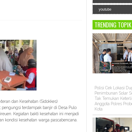
youtube
TRENDING TOPIK
Polisi Cek Lokasi D
Penimbunan Solar Su
Tak Temukan Keterli
kteran dan Kesehatan (Sidokkes)
Anggota Polres Prob
 pengungsi terdampak banjir di Desa Pulo
Kota
uen. Kegiatan bakti kesehatan ini menjadi
an kondisi kesehatan warga pascabencana.