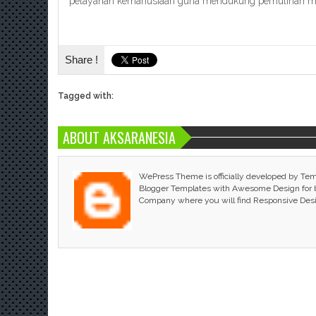
pelayanan kemanusiaan guna mendukung pemulihan ma
Share !
Tagged with:
ABOUT AKSARANESIA
WePress Theme is officially developed by Te
Blogger Templates with Awesome Design for bl
Company where you will find Responsive Des