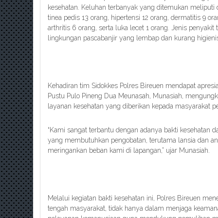
kesehatan. Keluhan terbanyak yang ditemukan meliputi
tinea pedis 13 orang, hipertensi 12 orang, dermatitis 9 ora
arthritis 6 orang, serta luka lecet 1 orang. Jenis penyak
lingkungan pascabanjir yang lembap dan kurang higieni
Kehadiran tim Sidokkes Polres Bireuen mendapat apresia
Pustu Pulo Pineng Dua Meunasah, Munasiah, mengungka
layanan kesehatan yang diberikan kepada masyarakat p
“Kami sangat terbantu dengan adanya bakti kesehatan da
yang membutuhkan pengobatan, terutama lansia dan ana
meringankan beban kami di lapangan,” ujar Munasiah.
Melalui kegiatan bakti kesehatan ini, Polres Bireuen me
tengah masyarakat, tidak hanya dalam menjaga keamanan