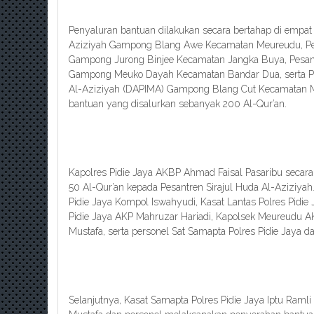
Penyaluran bantuan dilakukan secara bertahap di empat p
Aziziyah Gampong Blang Awe Kecamatan Meureudu, Pes
Gampong Jurong Binjee Kecamatan Jangka Buya, Pesa
Gampong Meuko Dayah Kecamatan Bandar Dua, serta 
Al-Aziziyah (DAPIMA) Gampong Blang Cut Kecamatan Me
bantuan yang disalurkan sebanyak 200 Al-Qur’an.
Kapolres Pidie Jaya AKBP Ahmad Faisal Pasaribu seca
50 Al-Qur’an kepada Pesantren Sirajul Huda Al-Aziziyah.
Pidie Jaya Kompol Iswahyudi, Kasat Lantas Polres Pidie
Pidie Jaya AKP Mahruzar Hariadi, Kapolsek Meureudu 
Mustafa, serta personel Sat Samapta Polres Pidie Jaya 
Selanjutnya, Kasat Samapta Polres Pidie Jaya Iptu Raml