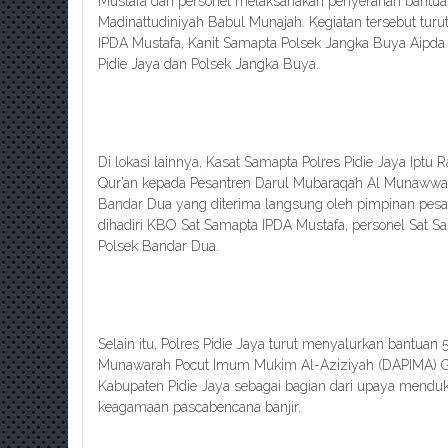
Mustafa dan personel melaksanakan penyerahan bantua
Madinattudiniyah Babul Munajah. Kegiatan tersebut turut
IPDA Mustafa, Kanit Samapta Polsek Jangka Buya Aipda 
Pidie Jaya dan Polsek Jangka Buya.
Di lokasi lainnya, Kasat Samapta Polres Pidie Jaya Iptu
Qur’an kepada Pesantren Darul Mubaraqah Al Munaw
Bandar Dua yang diterima langsung oleh pimpinan pesant
dihadiri KBO Sat Samapta IPDA Mustafa, personel Sat Sam
Polsek Bandar Dua.
Selain itu, Polres Pidie Jaya turut menyalurkan bantuan
Munawarah Pocut Imum Mukim Al-Aziziyah (DAPIMA) 
Kabupaten Pidie Jaya sebagai bagian dari upaya mendu
keagamaan pascabencana banjir.