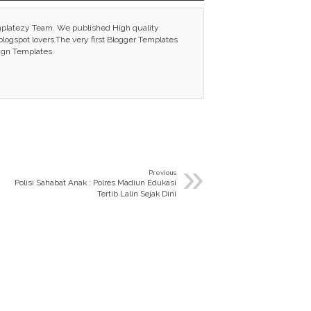
mplatezy Team. We published High quality
ogspot lovers.The very first Blogger Templates
ign Templates.
»
Previous
Polisi Sahabat Anak : Polres Madiun Edukasi
Tertib Lalin Sejak Dini