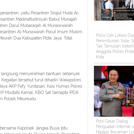
esantren, yaitu Pesantren Sirajul Huda Al-
antren Madinattudiniyah Babul Munajah
ntren Darul Mubaraqah Al Munawwarah
Pesantren Al-Munawarah Pocut Imum Mukim
Polisi Cek Lokasi D
urah Dua Kabupaten Pidie Jaya. Total
Penimbunan Solar Su
Tak Temukan Keterli
Anggota Polres Prob
Kota
ra langsung menyerahkan bantuan sebanyak
 Kegiatan tersebut turut dihadiri Wakapolres
 Jaya AKP Fefy Yunitasari, Kasi Humas Polres
AKP Mustafa Kamal, KBO Sat Samapta IPDA
dan Polsek Meureudu.
Polri Gelar Dialog
Penguatan Internal 
i bersama Kapolsek Jangka Buya Iptu
Hadapi Ancaman Lo