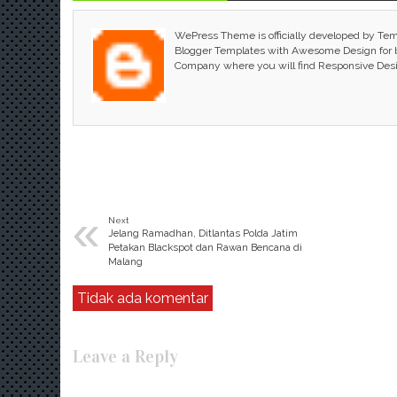
WePress Theme is officially developed by Te
Blogger Templates with Awesome Design for bl
Company where you will find Responsive Des
«
Next
Jelang Ramadhan, Ditlantas Polda Jatim
Petakan Blackspot dan Rawan Bencana di
Malang
Tidak ada komentar
Leave a Reply