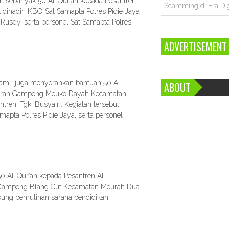
n sebanyak 50 Al-Qur’an kepada Pesantren
Scamming di Era Dig
 dihadiri KBO Sat Samapta Polres Pidie Jaya
Rusdy, serta personel Sat Samapta Polres
ADVERTISEMENT
 Ramli juga menyerahkan bantuan 50 Al-
ABOUT
warah Gampong Meuko Dayah Kecamatan
ren, Tgk. Busyairi. Kegiatan tersebut
apta Polres Pidie Jaya, serta personel
 50 Al-Qur’an kepada Pesantren Al-
Gampong Blang Cut Kecamatan Meurah Dua
kung pemulihan sarana pendidikan