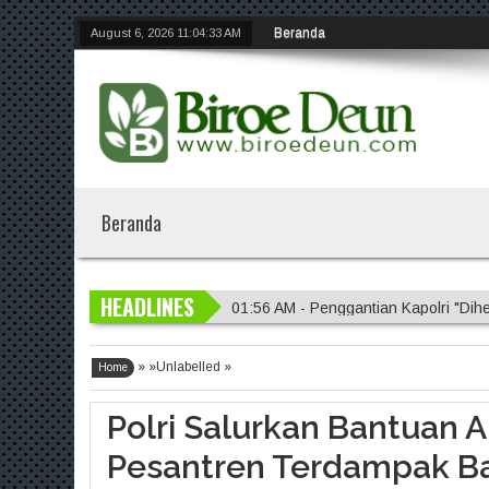
Beranda
August 6, 2026
11:04:34 AM
Beranda
HEADLINES
01:56 AM - Penggantian Kapolri "D
01:54 AM - Polres Jember Masifkan 
» »Unlabelled »
01:51 AM - Polres Jombang Perkuat 
Home
10:09 PM - Operasi Kemanusiaan Po
Polri Salurkan Bantuan 
04:01 AM - PENGGANTIAN KAPOLR
Pesantren Terdampak Ba