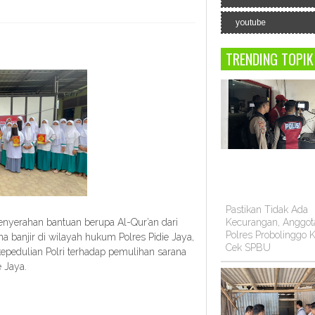
youtube
TRENDING TOPIK
Pastikan Tidak Ada
enyerahan bantuan berupa Al-Qur’an dari
Kecurangan, Anggot
Polres Probolinggo K
 banjir di wilayah hukum Polres Pidie Jaya,
Cek SPBU
kepedulian Polri terhadap pemulihan sarana
 Jaya.