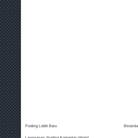
Posting Lebih Baru
Berand
Langganan:
Posting Komentar (Atom)