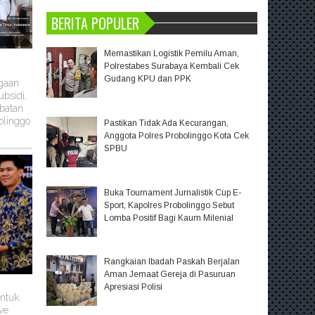
BERITA POPULER
Memastikan Logistik Pemilu Aman,
Polrestabes Surabaya Kembali Cek
Gudang KPU dan PPK
ugaan
bsidi,
batan
olinggo
Pastikan Tidak Ada Kecurangan,
Anggota Polres Probolinggo Kota Cek
SPBU
Buka Tournament Jurnalistik Cup E-
Sport, Kapolres Probolinggo Sebut
Lomba Positif Bagi Kaum Milenial
Rangkaian Ibadah Paskah Berjalan
Aman Jemaat Gereja di Pasuruan
Apresiasi Polisi
untuk
ve