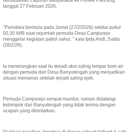
berdasarkan Laporan Masyarakat ke Polsek Panceng
tanggal 27 Februari 2026.
"Peristiwa bermula pada Jumat (27/2/2026) sekitar pukul
00.30 WIB saat sejumlah pemuda Desa Campurejo
menggelar kegiatan patrol sahur, " kata Ipda Andi, Sabtu
(28/2/26).
Ia menerangkan saat itu terjadi aksi saling lempar bom air
dengan pemuda dari Desa Banyutengah yang menjadikan
situasi memanas setelah terjadi saling ejek.
Pemuda Campurejo sempat mundur, namun didatangi
kelompok dari Banyutengah yang tidak terima dengan
ucapan yang dilontarkan.
Di lokasi kejadian, tepatnya di depan sebuah billiard & cafe