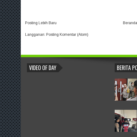
Posting Lebih Baru
Berand
Langganan:
Posting Komentar (Atom)
BLOGROLL
VIDEO OF DAY
BERITA P