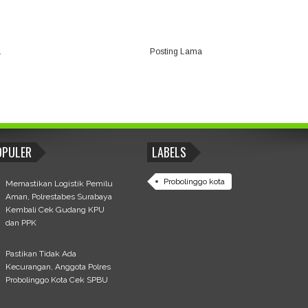
a
Posting Lama
OPULER
LABELS
Probolinggo kota
Memastikan Logistik Pemilu
Aman, Polrestabes Surabaya
Kembali Cek Gudang KPU
dan PPK
Pastikan Tidak Ada
Kecurangan, Anggota Polres
Probolinggo Kota Cek SPBU