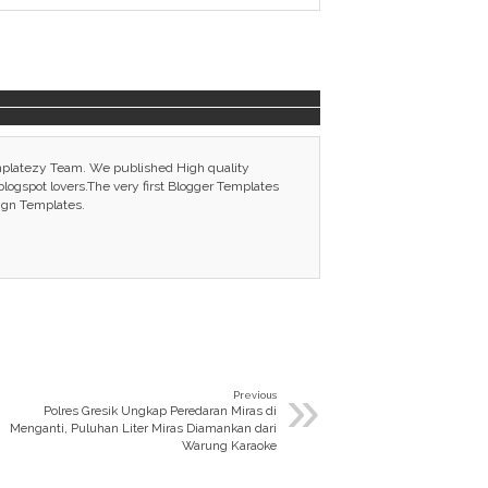
mplatezy Team. We published High quality
ogspot lovers.The very first Blogger Templates
ign Templates.
»
Previous
Polres Gresik Ungkap Peredaran Miras di
Menganti, Puluhan Liter Miras Diamankan dari
Warung Karaoke