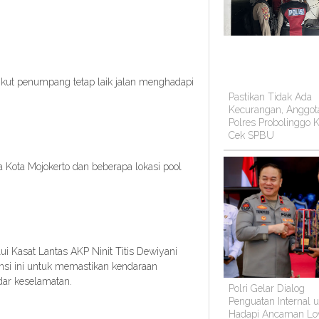
kut penumpang tetap laik jalan menghadapi
Pastikan Tidak Ada
Kecurangan, Anggot
Polres Probolinggo K
Cek SPBU
a Kota Mojokerto dan beberapa lokasi pool
ui Kasat Lantas AKP Ninit Titis Dewiyani
ansi ini untuk memastikan kendaraan
ar keselamatan.
Polri Gelar Dialog
Penguatan Internal 
Hadapi Ancaman Lo