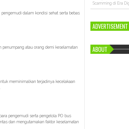
Scamming di Era Dig
n pengemudi dalam kondisi sehat serta bebas
ADVERTISEMENT
um penumpang atau orang demi keselamatan
ABOUT
ntuk meminimalkan terjadinya kecelakaan
.
para pengemudi serta pengelola PO bus
lintas dan mengutamakan faktor keselamatan