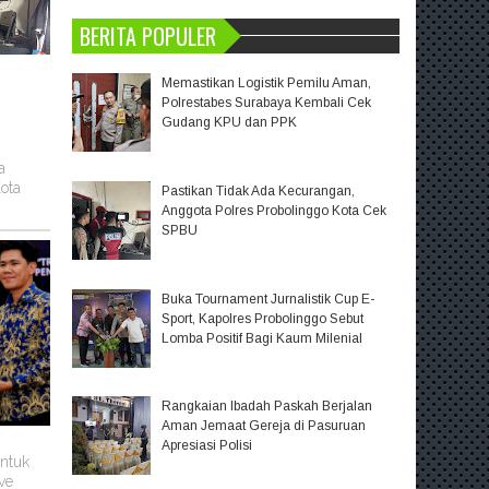
BERITA POPULER
Memastikan Logistik Pemilu Aman,
Polrestabes Surabaya Kembali Cek
Gudang KPU dan PPK
a
ota
Pastikan Tidak Ada Kecurangan,
Anggota Polres Probolinggo Kota Cek
SPBU
Buka Tournament Jurnalistik Cup E-
Sport, Kapolres Probolinggo Sebut
Lomba Positif Bagi Kaum Milenial
Rangkaian Ibadah Paskah Berjalan
Aman Jemaat Gereja di Pasuruan
Apresiasi Polisi
untuk
ve