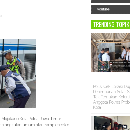
youtube
 0
TRENDING TOPIK
Polisi Cek Lokasi D
Penimbunan Solar Su
Tak Temukan Keterli
Anggota Polres Prob
Kota
Mojokerto Kota Polda Jawa Timur
aan angkutan umum atau ramp check di