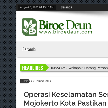
Beranda
August 6, 2026
04:19:14 AM
Beranda
HEADLINES
03:24 AM - Wakapolri Dorong Person
11:37 PM - Polres Tanjungperak Bo
» »Unlabelled »
11:30 PM - Polrestabes Surabaya A
Home
11:26 PM - Polres Mojokerto Imbau M
Operasi Keselamatan Se
03:28 AM - Polres Probolinggo Ter
Mojokerto Kota Pastikan