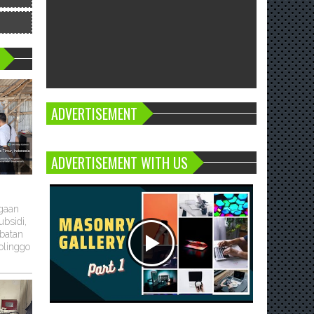
ADVERTISEMENT
ADVERTISEMENT WITH US
ugaan
bsidi,
batan
olinggo