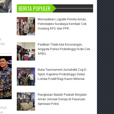
BERITA POPULER
Memastikan Logistik Pemilu Aman,
Polrestabes Surabaya Kembali Cek
Gudang KPU dan PPK
a
ota
Pastikan Tidak Ada Kecurangan,
Anggota Polres Probolinggo Kota Cek
SPBU
Buka Tournament Jurnalistik Cup E-
Sport, Kapolres Probolinggo Sebut
Lomba Positif Bagi Kaum Milenial
Rangkaian Ibadah Paskah Berjalan
Aman Jemaat Gereja di Pasuruan
Apresiasi Polisi
untuk
ve