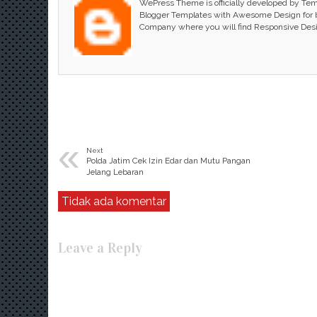
WePress Theme is officially developed by Te
Blogger Templates with Awesome Design for bl
Company where you will find Responsive Des
«
Next
Polda Jatim Cek Izin Edar dan Mutu Pangan
Jelang Lebaran
Tidak ada komentar
Leave a Reply