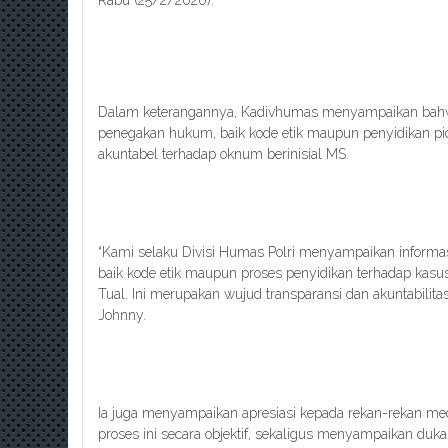
Rabu (25/2/2026).
Dalam keterangannya, Kadivhumas menyampaikan bahw
penegakan hukum, baik kode etik maupun penyidikan pidan
akuntabel terhadap oknum berinisial MS.
“Kami selaku Divisi Humas Polri menyampaikan informas
baik kode etik maupun proses penyidikan terhadap kasus
Tual. Ini merupakan wujud transparansi dan akuntabilitas 
Johnny.
Ia juga menyampaikan apresiasi kepada rekan-rekan m
proses ini secara objektif, sekaligus menyampaikan duk