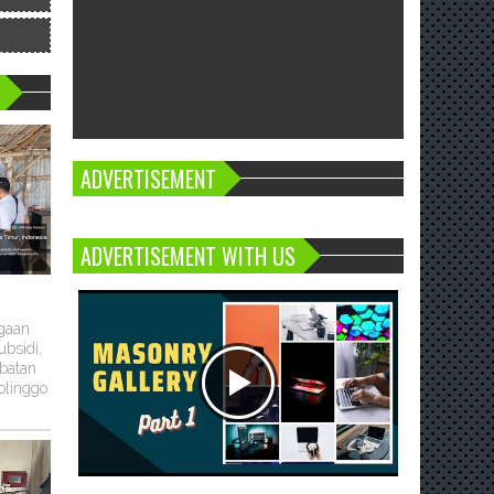
ADVERTISEMENT
ADVERTISEMENT WITH US
ugaan
bsidi,
batan
olinggo