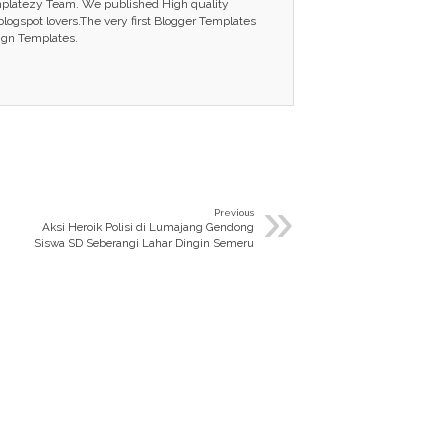
mplatezy Team. We published High quality
ogspot lovers.The very first Blogger Templates
ign Templates.
»
Previous
Aksi Heroik Polisi di Lumajang Gendong
Siswa SD Seberangi Lahar Dingin Semeru