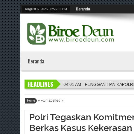
Beranda
August 6, 2026
08:56:53 PM
Beranda
HEADLINES
04:01 AM - PENGGANTIAN KAPOLR
01:56 AM - Penggantian Kapolri "D
» »Unlabelled »
01:54 AM - Polres Jember Masifkan 
Home
01:51 AM - Polres Jombang Perkuat 
Polri Tegaskan Komitmen
04:04 AM - DVI Polda Jatim Serahka
Berkas Kasus Kekerasan 