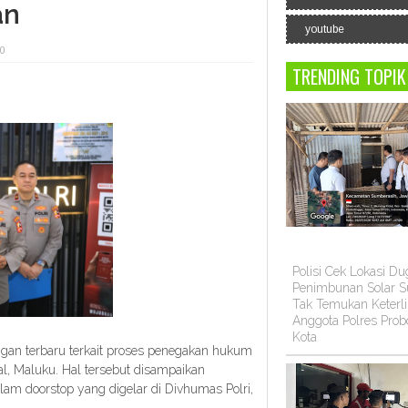
an
youtube
 0
TRENDING TOPIK
Polisi Cek Lokasi D
Penimbunan Solar Su
Tak Temukan Keterli
Anggota Polres Prob
Kota
gan terbaru terkait proses penegakan hukum
al, Maluku. Hal tersebut disampaikan
lam doorstop yang digelar di Divhumas Polri,