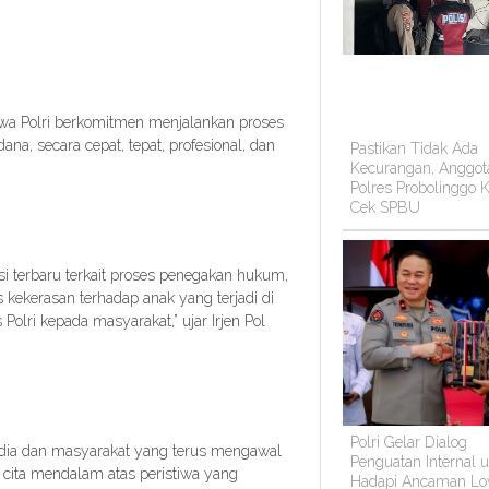
a Polri berkomitmen menjalankan proses
a, secara cepat, tepat, profesional, dan
Pastikan Tidak Ada
Kecurangan, Anggot
Polres Probolinggo K
Cek SPBU
i terbaru terkait proses penegakan hukum,
 kekerasan terhadap anak yang terjadi di
Polri kepada masyarakat,” ujar Irjen Pol
Polri Gelar Dialog
edia dan masyarakat yang terus mengawal
Penguatan Internal 
a cita mendalam atas peristiwa yang
Hadapi Ancaman Lo