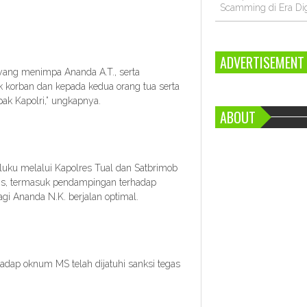
Scamming di Era Dig
ADVERTISEMENT
 yang menimpa Ananda A.T., serta
korban dan kepada kedua orang tua serta
pak Kapolri,” ungkapnya.
ABOUT
luku melalui Kapolres Tual dan Satbrimob
is, termasuk pendampingan terhadap
i Ananda N.K. berjalan optimal.
adap oknum MS telah dijatuhi sanksi tegas