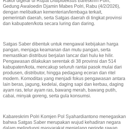
Rakor digelar di Rupat Dittipideksus Bareskrim Polri,
Gedung Awaloedin Djamin Mabes Polri, Rabu (4/2/2026),
dengan melibatkan kementerian/lembaga terkait,
pemerintah daerah, serta Satgas daerah di tingkat provinsi
dan kabupaten/kota secara luring dan daring.
Satgas Saber dibentuk untuk mengawal kebijakan harga
pangan, menjaga keamanan dan mutu pangan, serta
memastikan distribusi berjalan lancar dari hulu ke hilir.
Pengawasan dilakukan serentak di 38 provinsi dan 514
kabupaten/kota, mencakup seluruh rantai pasok mulai dari
produsen, distributor, hingga pedagang eceran dan ritel
modern. Komoditas yang menjadi fokus pengawasan antara
lain beras, jagung, kedelai, daging sapi dan kerbau, daging
ayam ras, telur ayam ras, bawang merah, bawang putih,
cabai, minyak goreng, serta gula konsumsi.
Kabareskrim Polri Komjen Pol Syahardiantono menegaskan
bahwa Satgas Saber merupakan wujud kehadiran negara
dalam melindungi masyarakat menjelang periode rawan