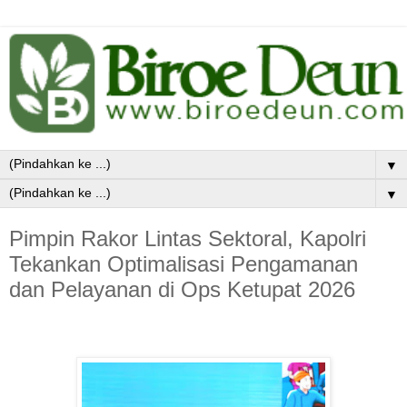
▼
▼
Pimpin Rakor Lintas Sektoral, Kapolri
Tekankan Optimalisasi Pengamanan
dan Pelayanan di Ops Ketupat 2026