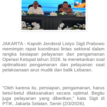
JAKARTA - Kapolri Jenderal Listyo Sigit Prabowo
memimpin rapat koordinasi lintas sektoral dalam
rangka kesiapan pelayanan dan pengamanan
Operasi Ketupat tahun 2026. Ia menekankan soal
optimalisasi pengamanan dan pelayanan saat
pelaksanaan arus mudik dan balik Lebaran.
"Oleh karena itu, persiapan, pengamanan, harus
betul-betul dilaksanakan secara optimal. Begitu
juga pelayanan yang diberikan," kata Sigit di
PTIK, Jakarta Selatan, Senin (2/3/2026).