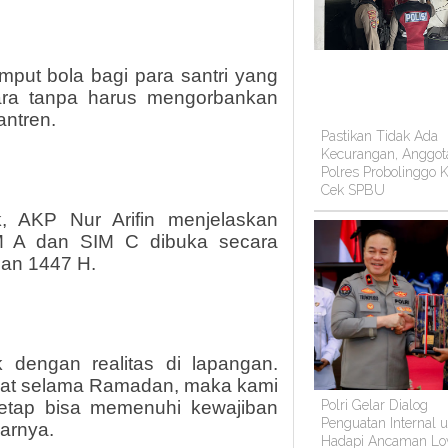
mput bola bagi para santri yang
ndara tanpa harus mengorbankan
antren.
Pastikan Tidak Ada
Kecurangan, Anggot
Polres Probolinggo K
Cek SPBU
k, AKP Nur Arifin menjelaskan
M A dan SIM C dibuka secara
dan 1447 H.
 dengan realitas di lapangan.
padat selama Ramadan, maka kami
Polri Gelar Dialog
etap bisa memenuhi kewajiban
Penguatan Internal 
jarnya.
Hadapi Ancaman Lo