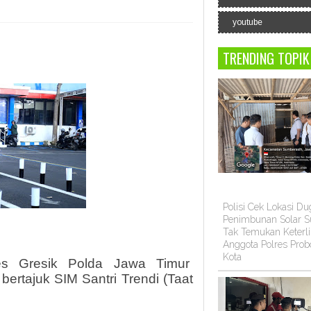
youtube
TRENDING TOPIK
Polisi Cek Lokasi D
Penimbunan Solar Su
Tak Temukan Keterli
Anggota Polres Prob
Kota
es Gresik Polda Jawa Timur
ertajuk SIM Santri Trendi (Taat