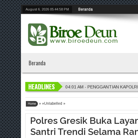
Beranda
August 6, 2026
05:44:59 PM
Beranda
HEADLINES
04:01 AM - PENGGANTIAN KAPOLR
01:56 AM - Penggantian Kapolri "D
» »Unlabelled »
01:54 AM - Polres Jember Masifkan 
Home
01:51 AM - Polres Jombang Perkuat 
Polres Gresik Buka Laya
04:04 AM - DVI Polda Jatim Serahka
Santri Trendi Selama R