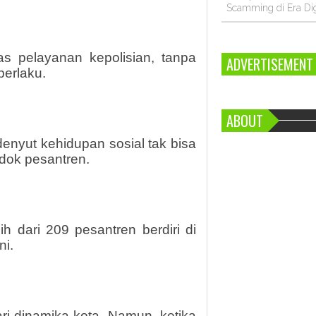
Scamming di Era Dig
tas pelayanan kepolisian, tanpa
ADVERTISEMENT
berlaku.
ABOUT
denyut kehidupan sosial tak bisa
dok pesantren.
 dari 209 pesantren berdiri di
ni.
ri dinamika kota. Namun, ketika