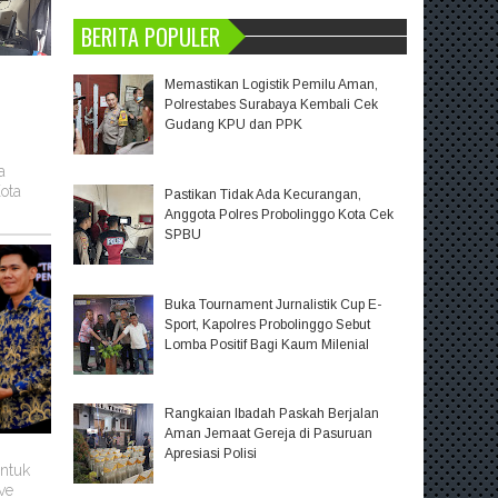
BERITA POPULER
Memastikan Logistik Pemilu Aman,
Polrestabes Surabaya Kembali Cek
Gudang KPU dan PPK
a
ota
Pastikan Tidak Ada Kecurangan,
Anggota Polres Probolinggo Kota Cek
SPBU
Buka Tournament Jurnalistik Cup E-
Sport, Kapolres Probolinggo Sebut
Lomba Positif Bagi Kaum Milenial
Rangkaian Ibadah Paskah Berjalan
Aman Jemaat Gereja di Pasuruan
Apresiasi Polisi
untuk
ve