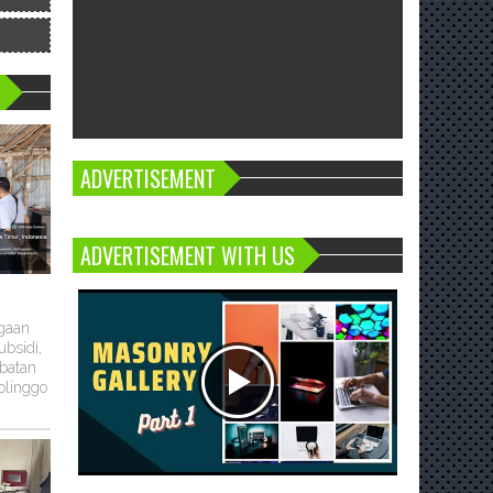
ADVERTISEMENT
ADVERTISEMENT WITH US
ugaan
bsidi,
batan
olinggo