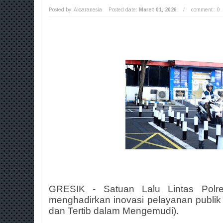
Posted by: Aksaranesia
Posted date:
Maret 01, 2026
/
comment : 0
GRESIK - Satuan Lalu Lintas Polr
menghadirkan inovasi pelayanan publik b
dan Tertib dalam Mengemudi).