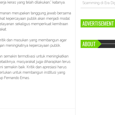
erja keras yang telah dilakukan,” katanya.
Scamming di Era Dig
eamanan merupakan tanggung jawab bersama
ngkat kepercayaan publik akan menjadi modal
ADVERTISEMENT
 pelayanan sekaligus memperkuat kemitraan
kat.
n kritik dan masukan yang membangun agar
ABOUT
engan meningkatnya kepercayaan publik.
an semakin termotivasi untuk meningkatkan
Sebaliknya, masyarakat juga diharapkan terus
i semakin baik. Kritik dan apresiasi harus
perlukan untuk membangun institusi yang
tup Fernando Emas.