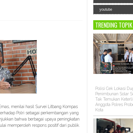
youtube
TRENDING TOPIK
Polisi Cek Lokasi D
Penimbunan Solar Su
Tak Temukan Keterli
Anggota Polres Prob
 Emas, menilai hasil Survei Litbang Kompas
Kota
terhadap Polri sebagai perkembangan yang
unjukkan bahwa berbagai upaya peningkatan
lai memperoleh respons positif dari publik.