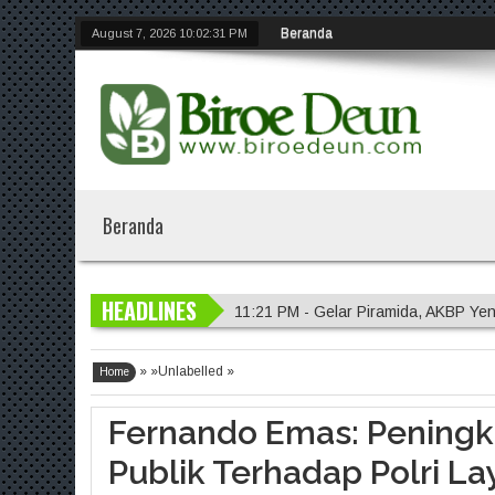
Beranda
August 7, 2026
10:02:32 PM
Beranda
HEADLINES
11:21 PM - Gelar Piramida, AKBP Yen
11:20 PM - Polres Malang Amankan 
» »Unlabelled »
11:18 PM - Polres Probolinggo Inte
Home
7:14 PM - Polisi Sambangi Lahan Ja
Fernando Emas: Pening
11:23 PM - Kapolres Gresik Tegaska
Publik Terhadap Polri L