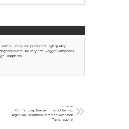
mplatezy Team. We published High quality
ogspot lovers.The very first Blogger Templates
ign Templates.
»
Previous
Polri Tangkap Buronan Interpol Beijing,
Tegaskan Komitmen Berantas Kejahatan
Transnasional