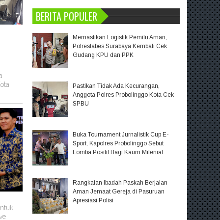
BERITA POPULER
Memastikan Logistik Pemilu Aman,
Polrestabes Surabaya Kembali Cek
Gudang KPU dan PPK
a
ota
Pastikan Tidak Ada Kecurangan,
Anggota Polres Probolinggo Kota Cek
SPBU
Buka Tournament Jurnalistik Cup E-
Sport, Kapolres Probolinggo Sebut
Lomba Positif Bagi Kaum Milenial
Rangkaian Ibadah Paskah Berjalan
Aman Jemaat Gereja di Pasuruan
Apresiasi Polisi
untuk
ve