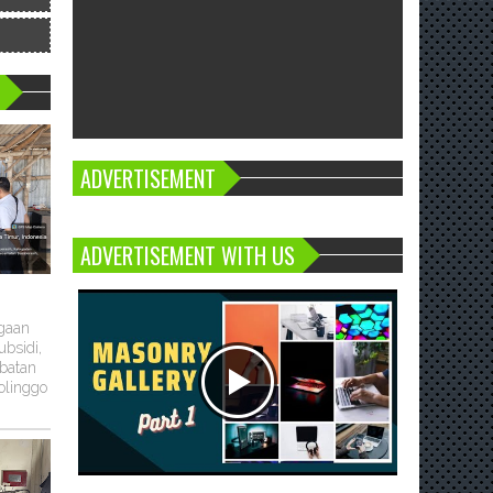
ADVERTISEMENT
ADVERTISEMENT WITH US
ugaan
bsidi,
batan
olinggo