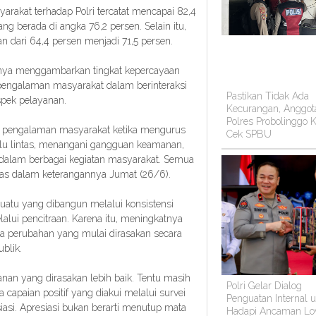
rakat terhadap Polri tercatat mencapai 82,4
 berada di angka 76,2 persen. Selain itu,
n dari 64,4 persen menjadi 71,5 persen.
hanya menggambarkan tingkat kepercayaan
n pengalaman masyarakat dalam berinteraksi
Pastikan Tidak Ada
spek pelayanan.
Kecurangan, Anggot
Polres Probolinggo K
ada pengalaman masyarakat ketika mengurus
Cek SPBU
lalu lintas, menangani gangguan keamanan,
dalam berbagai kegiatan masyarakat. Semua
mas dalam keterangannya Jumat (26/6).
uatu yang dibangun melalui konsistensi
alui pencitraan. Karena itu, meningkatnya
a perubahan yang mulai dirasakan secara
blik.
nan yang dirasakan lebih baik. Tentu masih
Polri Gelar Dialog
a capaian positif yang diakui melalui survei
Penguatan Internal 
asi. Apresiasi bukan berarti menutup mata
Hadapi Ancaman Lo