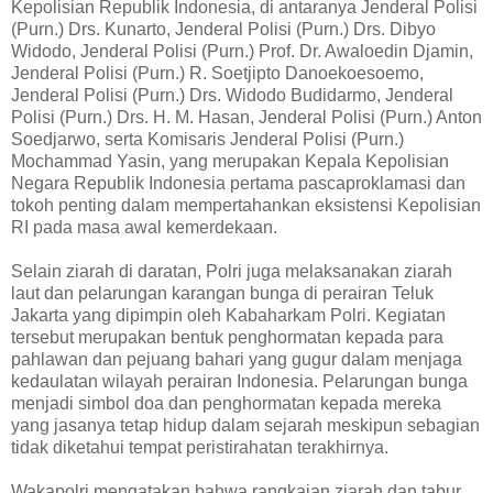
Kepolisian Republik Indonesia, di antaranya Jenderal Polisi
(Purn.) Drs. Kunarto, Jenderal Polisi (Purn.) Drs. Dibyo
Widodo, Jenderal Polisi (Purn.) Prof. Dr. Awaloedin Djamin,
Jenderal Polisi (Purn.) R. Soetjipto Danoekoesoemo,
Jenderal Polisi (Purn.) Drs. Widodo Budidarmo, Jenderal
Polisi (Purn.) Drs. H. M. Hasan, Jenderal Polisi (Purn.) Anton
Soedjarwo, serta Komisaris Jenderal Polisi (Purn.)
Mochammad Yasin, yang merupakan Kepala Kepolisian
Negara Republik Indonesia pertama pascaproklamasi dan
tokoh penting dalam mempertahankan eksistensi Kepolisian
RI pada masa awal kemerdekaan.
Selain ziarah di daratan, Polri juga melaksanakan ziarah
laut dan pelarungan karangan bunga di perairan Teluk
Jakarta yang dipimpin oleh Kabaharkam Polri. Kegiatan
tersebut merupakan bentuk penghormatan kepada para
pahlawan dan pejuang bahari yang gugur dalam menjaga
kedaulatan wilayah perairan Indonesia. Pelarungan bunga
menjadi simbol doa dan penghormatan kepada mereka
yang jasanya tetap hidup dalam sejarah meskipun sebagian
tidak diketahui tempat peristirahatan terakhirnya.
Wakapolri mengatakan bahwa rangkaian ziarah dan tabur