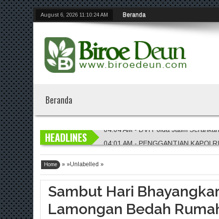
Beranda
August 6, 2026
11:10:25 AM
Beranda
HEADLINES
04:01 AM - PENGGANTIAN KAPOLR
01:56 AM - Penggantian Kapolri "D
» »Unlabelled »
01:54 AM - Polres Jember Masifkan 
Home
01:51 AM - Polres Jombang Perkuat 
Sambut Hari Bhayangkar
04:04 AM - DVI Polda Jatim Serahka
Lamongan Bedah Rumah