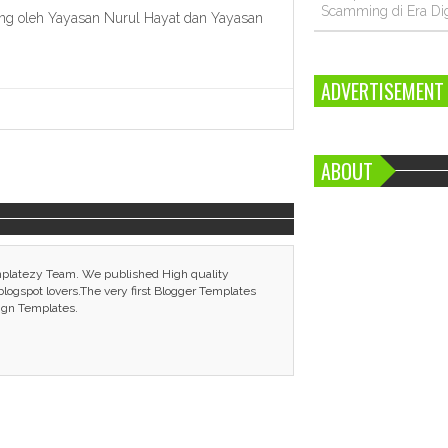
Scamming di Era Dig
kung oleh Yayasan Nurul Hayat dan Yayasan
ADVERTISEMENT
ABOUT
mplatezy Team. We published High quality
ogspot lovers.The very first Blogger Templates
ign Templates.