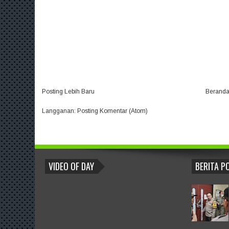
Posting Lebih Baru
Berand
Langganan:
Posting Komentar (Atom)
BLOGROLL
VIDEO OF DAY
BERITA P