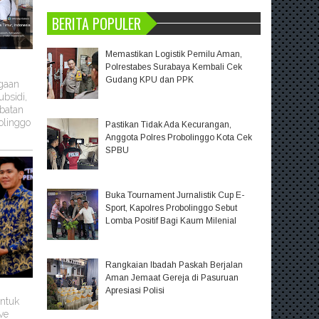
BERITA POPULER
Memastikan Logistik Pemilu Aman,
Polrestabes Surabaya Kembali Cek
Gudang KPU dan PPK
ugaan
bsidi,
batan
olinggo
Pastikan Tidak Ada Kecurangan,
Anggota Polres Probolinggo Kota Cek
SPBU
Buka Tournament Jurnalistik Cup E-
Sport, Kapolres Probolinggo Sebut
Lomba Positif Bagi Kaum Milenial
Rangkaian Ibadah Paskah Berjalan
Aman Jemaat Gereja di Pasuruan
Apresiasi Polisi
untuk
ve