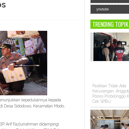
os
youtube
TRENDING TOPIK
Pastikan Tidak Ada
Kecurangan, Anggot
Polres Probolinggo K
nunjukkan kepeduliannya kepada
Cek SPBU
 di Desa Sidodowo, Kecamatan Modo,
KBP Arif Fazlurrahman didampingi