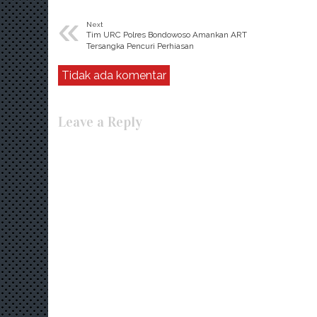
«
Next
Tim URC Polres Bondowoso Amankan ART
Tersangka Pencuri Perhiasan
Tidak ada komentar
Leave a Reply