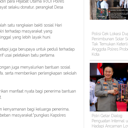
iri para Pejabat Utama (PJU) Polres
at selaku donatur, perangkat Desa
h satu rangkaian bakti sosial Hari
lri terhadap masyarakat yang
Polisi Cek Lokasi D
ggal yang lebih layak huni.
Penimbunan Solar Su
Tak Temukan Keterli
tapi juga berupaya untuk peduli terhadap
Anggota Polres Prob
Kota
if usai peletakan batu pertama.
ongan juga menyalurkan bantuan sosial
a, serta memberikan perlengkapan sekolah
ikan manfaat nyata bagi penerima bantuan
.
n kenyamanan bagi keluarga penerima,
 beban masyarakat."pungkas Kapolres
Polri Gelar Dialog
Penguatan Internal 
Hadapi Ancaman Lo