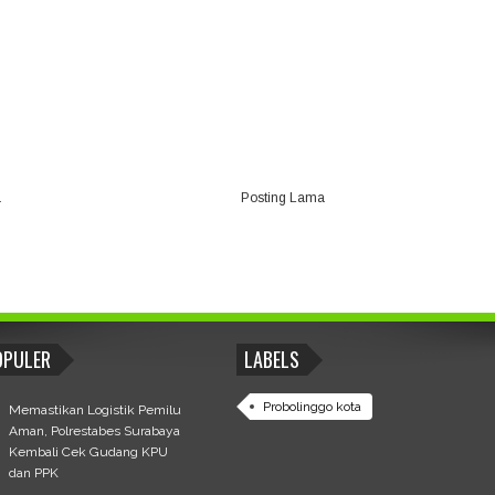
a
Posting Lama
OPULER
LABELS
Probolinggo kota
Memastikan Logistik Pemilu
Aman, Polrestabes Surabaya
Kembali Cek Gudang KPU
dan PPK