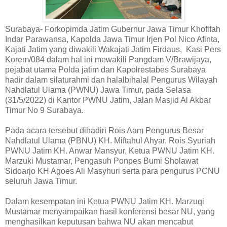
Surabaya- Forkopimda Jatim Gubernur Jawa Timur Khofifah
Indar Parawansa, Kapolda Jawa Timur Irjen Pol Nico Afinta,
Kajati Jatim yang diwakili Wakajati Jatim Firdaus, Kasi Pers
Korem/084 dalam hal ini mewakili Pangdam V/Brawijaya,
pejabat utama Polda jatim dan Kapolrestabes Surabaya
hadir dalam silaturahmi dan halalbihalal Pengurus Wilayah
Nahdlatul Ulama (PWNU) Jawa Timur, pada Selasa
(31/5/2022) di Kantor PWNU Jatim, Jalan Masjid Al Akbar
Timur No 9 Surabaya.
Pada acara tersebut dihadiri Rois Aam Pengurus Besar
Nahdlatul Ulama (PBNU) KH. Miftahul Ahyar, Rois Syuriah
PWNU Jatim KH. Anwar Mansyur, Ketua PWNU Jatim KH.
Marzuki Mustamar, Pengasuh Ponpes Bumi Sholawat
Sidoarjo KH Agoes Ali Masyhuri serta para pengurus PCNU
seluruh Jawa Timur.
Dalam kesempatan ini Ketua PWNU Jatim KH. Marzuqi
Mustamar menyampaikan hasil konferensi besar NU, yang
menghasilkan keputusan bahwa NU akan mencabut