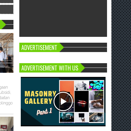
ADVERTISEMENT
ADVERTISEMENT WITH US
ugaan
bsidi,
batan
olinggo