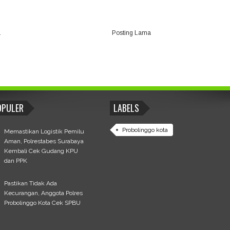
a
Posting Lama
OPULER
LABELS
Probolinggo kota
Memastikan Logistik Pemilu
Aman, Polrestabes Surabaya
Kembali Cek Gudang KPU
dan PPK
Pastikan Tidak Ada
Kecurangan, Anggota Polres
Probolinggo Kota Cek SPBU