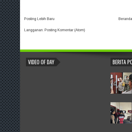
Posting Lebih Baru
Berand
Langganan:
Posting Komentar (Atom)
BLOGROLL
VIDEO OF DAY
BERITA P