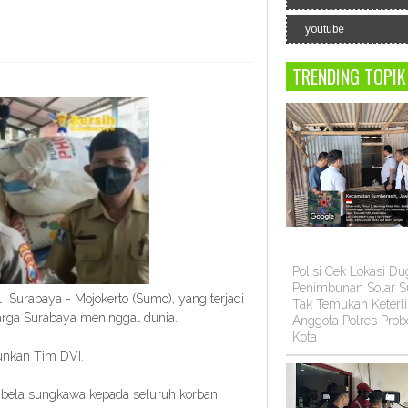
youtube
TRENDING TOPIK
Polisi Cek Lokasi D
Penimbunan Solar Su
Surabaya - Mojokerto (Sumo), yang terjadi
Tak Temukan Keterli
rga Surabaya meninggal dunia.
Anggota Polres Prob
Kota
junkan Tim DVI.
n bela sungkawa kepada seluruh korban