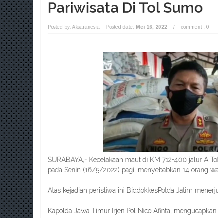
Pariwisata Di Tol Sumo
Posted by: Aksaranesia
Posted date:
Mei 16, 2022
/
comment : 0
SURABAYA,- Kecelakaan maut di KM 712+400 jalur A Tol 
pada Senin (16/5/2022) pagi, menyebabkan 14 orang wa
Atas kejadian peristiwa ini BiddokkesPolda Jatim mener
Kapolda Jawa Timur Irjen Pol Nico Afinta, mengucapka