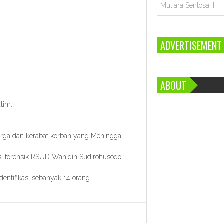
Mutiara Sentosa II
ADVERTISEMENT
ABOUT
tim:
rga dan kerabat korban yang Meninggal
si forensik RSUD Wahidin Sudirohusodo
entifikasi sebanyak 14 orang.