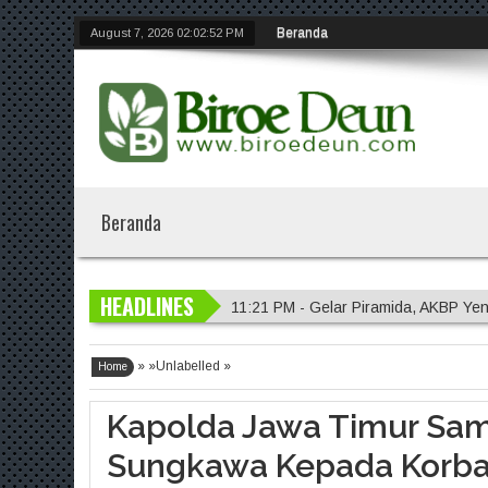
Beranda
August 7, 2026
02:02:53 PM
Beranda
HEADLINES
11:21 PM - Gelar Piramida, AKBP Yen
11:20 PM - Polres Malang Amankan 
» »Unlabelled »
11:18 PM - Polres Probolinggo Inte
Home
7:14 PM - Polisi Sambangi Lahan Ja
Kapolda Jawa Timur Sam
11:23 PM - Kapolres Gresik Tegaska
Sungkawa Kepada Korba