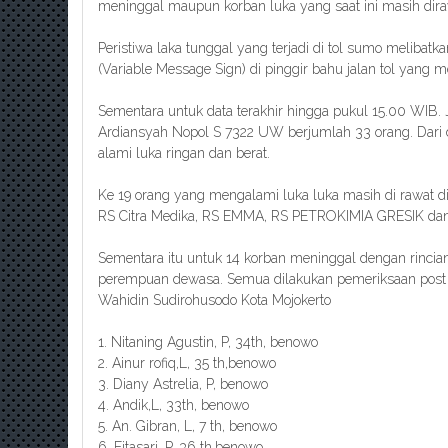
meninggal maupun korban luka yang saat ini masih diraw
Peristiwa laka tunggal yang terjadi di tol sumo meliba
(Variable Message Sign) di pinggir bahu jalan tol yang 
Sementara untuk data terakhir hingga pukul 15.00 WIB.
Ardiansyah Nopol S 7322 UW berjumlah 33 orang. Dari d
alami luka ringan dan berat.
Ke 19 orang yang mengalami luka luka masih di rawat di 
RS Citra Medika, RS EMMA, RS PETROKIMIA GRESIK
Sementara itu untuk 14 korban meninggal dengan rincian,
perempuan dewasa. Semua dilakukan pemeriksaan post 
Wahidin Sudirohusodo Kota Mojokerto
1. Nitaning Agustin, P, 34th, benowo
2. Ainur rofiq,L, 35 th,benowo
3. Diany Astrelia, P, benowo
4. Andik,L, 33th, benowo
5. An. Gibran, L, 7 th, benowo
6. Fitasari, P, 36 th,benowo