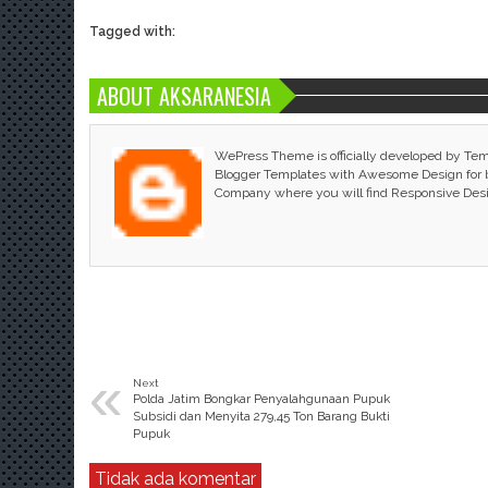
Tagged with:
ABOUT AKSARANESIA
WePress Theme is officially developed by Te
Blogger Templates with Awesome Design for bl
Company where you will find Responsive Des
«
Next
Polda Jatim Bongkar Penyalahgunaan Pupuk
Subsidi dan Menyita 279,45 Ton Barang Bukti
Pupuk
Tidak ada komentar