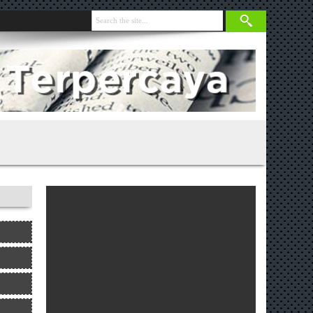
nja 131 Gram