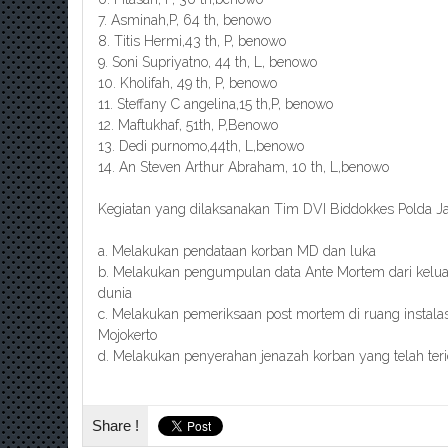
7. Asminah,P, 64 th, benowo
8. Titis Hermi,43 th, P, benowo
9. Soni Supriyatno, 44 th, L, benowo
10. Kholifah, 49 th, P, benowo
11. Steffany C angelina,15 th,P, benowo
12. Maftukhaf, 51th, P,Benowo
13. Dedi purnomo,44th, L,benowo
14. An Steven Arthur Abraham, 10 th, L,benowo
Kegiatan yang dilaksanakan Tim DVI Biddokkes Polda Ja
a. Melakukan pendataan korban MD dan luka
b. Melakukan pengumpulan data Ante Mortem dari kelua
dunia
c. Melakukan pemeriksaan post mortem di ruang instala
Mojokerto
d. Melakukan penyerahan jenazah korban yang telah terid
Share !