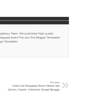
mplatezy Team. We published High quality
ogspot lovers.The very first Blogger Templates
ign Templates.
»
Previous
Video Call Pesepeda Peraih Medali Sea
Games, Kapolri: Indonesia Sangat Bangga