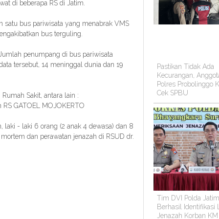
at di beberapa RS di Jatim.
tkan satu bus pariwisata yang menabrak VMS
mengakibatkan bus terguling.
 Jumlah penumpang di bus pariwisata
ata tersebut, 14 meninggal dunia dan 19
Pastikan Tidak Ada
Kecurangan, Anggot
Polres Probolinggo K
Cek SPBU
Rumah Sakit, antara lain :
 dan RS GATOEL MOJOKERTO
 laki - laki 6 orang (2 anak 4 dewasa) dan 8
mortem dan perawatan jenazah di RSUD dr.
Tim DVI Polda Jati
Berhasil Identifikasi
Jenazah Korban KM