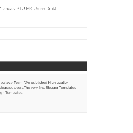
an," tandas IPTU MK Umam (mk)
mplatezy Team. We published High quality
ogspot lovers.The very first Blogger Templates
ign Templates.