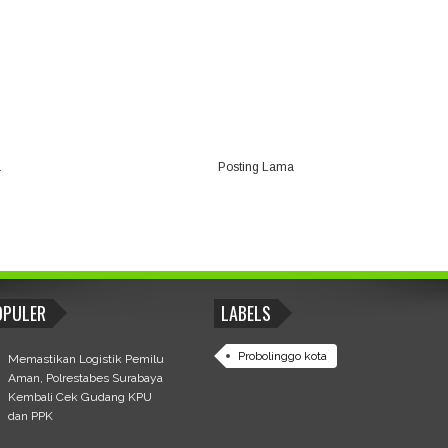
a
Posting Lama
OPULER
LABELS
Probolinggo kota
Memastikan Logistik Pemilu
Aman, Polrestabes Surabaya
Kembali Cek Gudang KPU
dan PPK