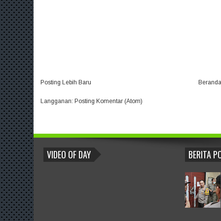
Posting Lebih Baru
Berand
Langganan:
Posting Komentar (Atom)
BLOGROLL
VIDEO OF DAY
BERITA P