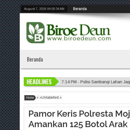
Beranda
August 7, 2026
04:00:35 AM
Beranda
HEADLINES
6:58 PM - Polres Blitar Kota Gela
6:56 PM - Polda Jatim Gelar Nobar 
Mapolda
» »Unlabelled »
6:54 PM - Universitas Palangka Raya
Home
04:04 AM - DVI Polda Jatim Serahka
Pamor Keris Polresta Moj
7:14 PM - Polisi Sambangi Lahan Ja
Amankan 125 Botol Arak 