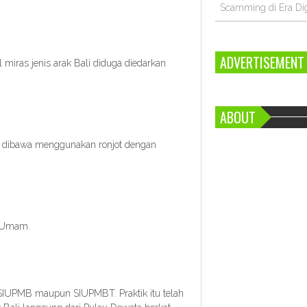
Scamming di Era Dig
ADVERTISEMENT
miras jenis arak Bali diduga diedarkan
ABOUT
tu dibawa menggunakan ronjot dengan
s Umam.
 SIUPMB maupun SIUPMBT. Praktik itu telah