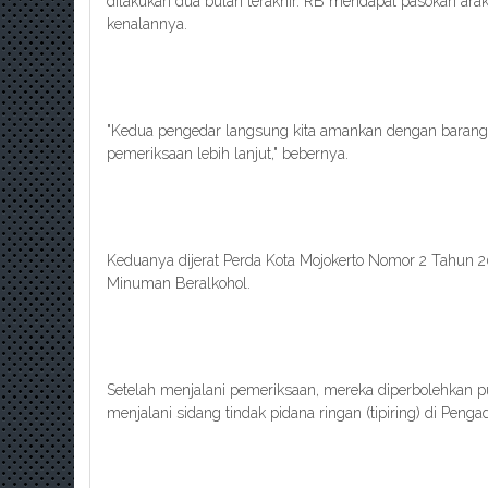
dilakukan dua bulan terakhir. RB mendapat pasokan arak
kenalannya.
"Kedua pengedar langsung kita amankan dengan barang 
pemeriksaan lebih lanjut," bebernya.
Keduanya dijerat Perda Kota Mojokerto Nomor 2 Tahun 
Minuman Beralkohol.
Setelah menjalani pemeriksaan, mereka diperbolehkan 
menjalani sidang tindak pidana ringan (tipiring) di Pengad