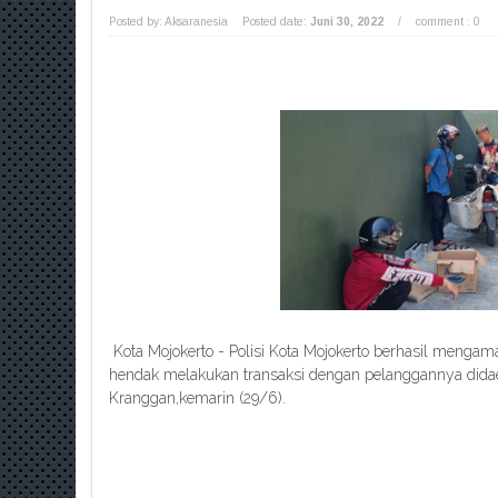
Posted by: Aksaranesia
Posted date:
Juni 30, 2022
/
comment : 0
Kota Mojokerto - Polisi Kota Mojokerto berhasil menga
hendak melakukan transaksi dengan pelanggannya dida
Kranggan,kemarin (29/6).