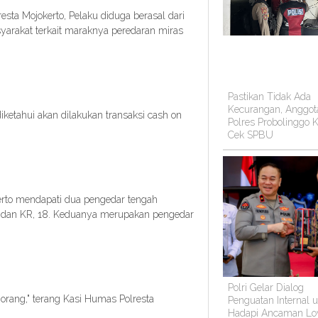
sta Mojokerto, Pelaku diduga berasal dari
yarakat terkait maraknya peredaran miras
Pastikan Tidak Ada
Kecurangan, Anggot
iketahui akan dilakukan transaksi cash on
Polres Probolinggo K
Cek SPBU
kerto mendapati dua pengedar tengah
 dan KR, 18. Keduanya merupakan pengedar
Polri Gelar Dialog
orang," terang Kasi Humas Polresta
Penguatan Internal 
Hadapi Ancaman Lo