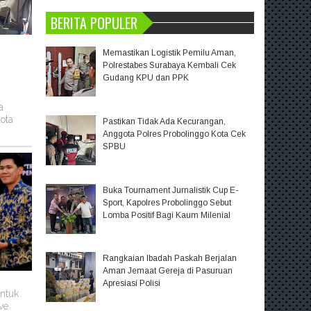
BERITA POPULER
Memastikan Logistik Pemilu Aman,
Polrestabes Surabaya Kembali Cek
Gudang KPU dan PPK
a
ota
Pastikan Tidak Ada Kecurangan,
Anggota Polres Probolinggo Kota Cek
SPBU
Buka Tournament Jurnalistik Cup E-
Sport, Kapolres Probolinggo Sebut
Lomba Positif Bagi Kaum Milenial
Rangkaian Ibadah Paskah Berjalan
Aman Jemaat Gereja di Pasuruan
Apresiasi Polisi
untuk
ve