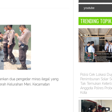
youtube
TRENDING TOPIK
Polisi Cek Lokasi D
mankan dua pengedar miras ilegal yang
Penimbunan Solar Su
Tak Temukan Keterli
erah Kelurahan Meri, Kecamatan
Anggota Polres Prob
Kota