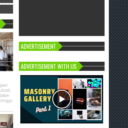
ADVERTISEMENT
ADVERTISEMENT WITH US
ugaan
bsidi,
batan
olinggo