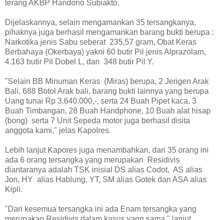
terang AKBP Handono Subiakto.
Dijelaskannya, selain mengamankan 35 tersangkanya,
pihaknya juga berhasil mengamankan barang bukti berupa :
Narkotika jenis Sabu seberat 235,57 gram, Obat Keras
Berbahaya (Okerbaya) yakni 60 butir Pil jenis Alprazolam,
4.163 butir Pil Dobel L, dan 348 butir Pil Y.
"Selain BB Minuman Keras (Miras) berupa, 2 Jerigen Arak
Bali, 688 Botol Arak bali, barang bukti lainnya yang berupa
Uang tunai Rp 3.640.000,-, serta 24 Buah Pipet kaca, 3
Buah Timbangan, 28 Buah Handphone, 10 Buah alat hisap
(bong) serta 7 Unit Sepeda motor juga berhasil disita
anggota kami," jelas Kapolres.
Lebih lanjut Kapores juga menambahkan, dari 35 orang ini
ada 6 orang tersangka yang merupakan Residivis
diantaranya adalah TSK inisial DS alias Codot, AS alias
Jon, HY alias Hablung, YT, SM alias Gotek dan ASA alias
Kipli.
"Dari kesemua tersangka ini ada Enam tersangka yang
merupakan Residivis dalam kasus yang sama," lanjut