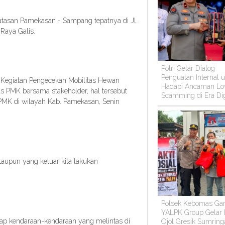
atasan Pamekasan - Sampang tepatnya di Jl.
Raya Galis.
Polri Gelar Dialog
Penguatan Internal 
 Kegiatan Pengecekan Mobilitas Hewan
Hadapi Ancaman Lo
s PMK bersama stakeholder, hal tersebut
Scamming di Era Dig
PMK di wilayah Kab. Pamekasan, Senin
aupun yang keluar kita lakukan
Polsek Kebomas Ga
YALPK Group Gelar
ap kendaraan-kendaraan yang melintas di
Ojol Gresik Sumring