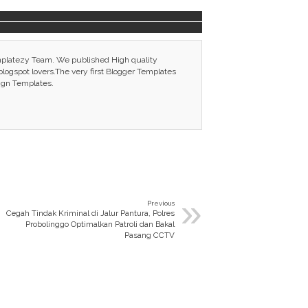
mplatezy Team. We published High quality
ogspot lovers.The very first Blogger Templates
ign Templates.
»
Previous
Cegah Tindak Kriminal di Jalur Pantura, Polres
Probolinggo Optimalkan Patroli dan Bakal
Pasang CCTV