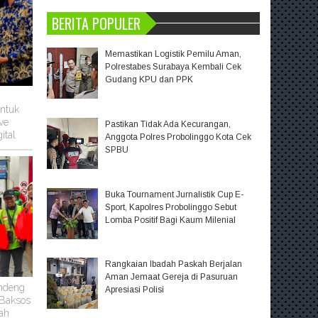
BERITA POPULER
Memastikan Logistik Pemilu Aman,
Polrestabes Surabaya Kembali Cek
Gudang KPU dan PPK
untuk
ve
Pastikan Tidak Ada Kecurangan,
ital
Anggota Polres Probolinggo Kota Cek
SPBU
Buka Tournament Jurnalistik Cup E-
Sport, Kapolres Probolinggo Sebut
Lomba Positif Bagi Kaum Milenial
Rangkaian Ibadah Paskah Berjalan
Aman Jemaat Gereja di Pasuruan
ndeng
Apresiasi Polisi
 Baksos
ah