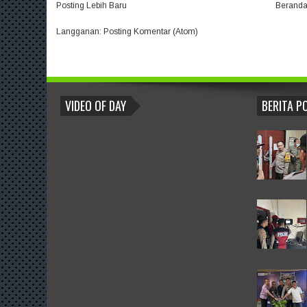
Posting Lebih Baru
Berand
Langganan:
Posting Komentar (Atom)
BLOGROLL
VIDEO OF DAY
BERITA P