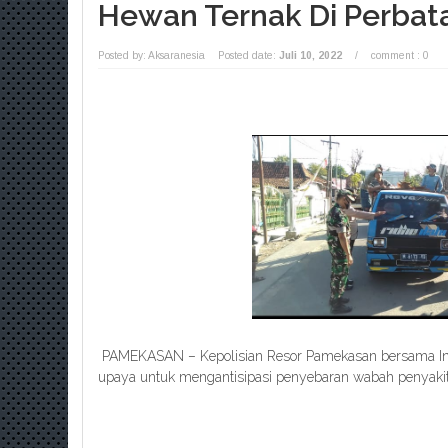
Hewan Ternak Di Perbat
Posted by: Aksaranesia
Posted date:
Juli 10, 2022
/
comment : 0
PAMEKASAN – Kepolisian Resor Pamekasan bersama Inst
upaya untuk mengantisipasi penyebaran wabah penyaki