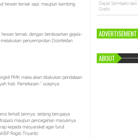
Dapat Sembako da
kut hewan ternak sapi, maupun kambing.
Gratis
ADVERTISEMENT
 hewan ternak, dengan berdasarkan gejala-
ta melakukan penyemprotan Disinfektan
ABOUT
rjangkit PMK maka akan dilakukan pendataan
ayah Kab. Pamekasan “ ucapnya.
ansi terkait lainnya, sedang berupaya
tisipasi maupun pencegahan masuknya
rap kepada masyarakat agar turut
KBP Rogib Triyanto.