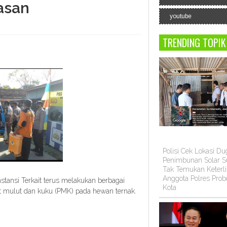
asan
youtube
TRENDING TOPIK
Polisi Cek Lokasi D
Penimbunan Solar Su
Tak Temukan Keterli
Anggota Polres Prob
ansi Terkait terus melakukan berbagai
Kota
t mulut dan kuku (PMK) pada hewan ternak.