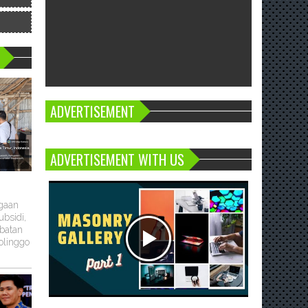
ADVERTISEMENT
ADVERTISEMENT WITH US
ugaan
bsidi,
batan
olinggo