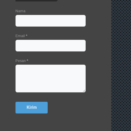
Nama
Email
*
Pesan
*