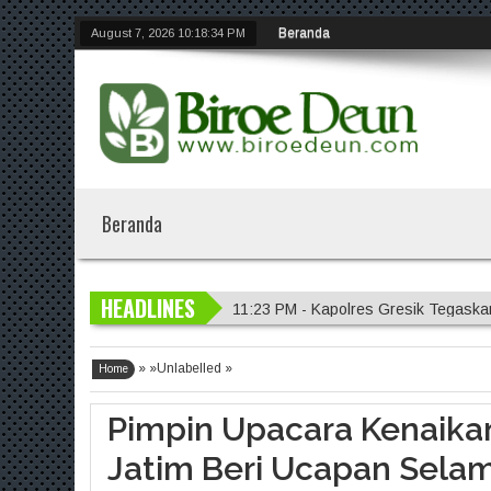
Beranda
August 7, 2026
10:18:34 PM
Beranda
11:23 PM - Kapolres Gresik Tegaska
HEADLINES
11:21 PM - Gelar Piramida, AKBP Yen
11:20 PM - Polres Malang Amankan 
» »Unlabelled »
11:18 PM - Polres Probolinggo Inte
Home
7:14 PM - Polisi Sambangi Lahan Ja
Pimpin Upacara Kenaika
Jatim Beri Ucapan Sela