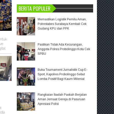
BERITA POPULER
Memastikan Logistik Pemilu Aman,
Polrestabes Surabaya Kembali Cek
Gudang KPU dan PPK
untuk
ve
Pastikan Tidak Ada Kecurangan,
ital
Anggota Polres Probolinggo Kota Cek
SPBU
Buka Tournament Jurnalistik Cup E-
Sport, Kapolres Probolinggo Sebut
Lomba Positif Bagi Kaum Milenial
Rangkaian Ibadah Paskah Berjalan
Aman Jemaat Gereja di Pasuruan
Apresiasi Polisi
a
ota