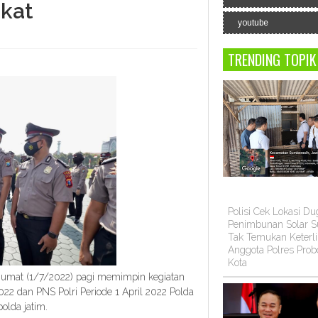
gkat
youtube
TRENDING TOPIK
Polisi Cek Lokasi D
Penimbunan Solar Su
Tak Temukan Keterli
Anggota Polres Prob
Kota
 Jumat (1/7/2022) pagi memimpin kegiatan
022 dan PNS Polri Periode 1 April 2022 Polda
olda jatim.