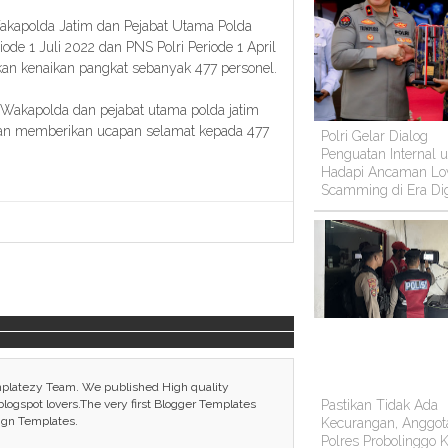
Wakapolda Jatim dan Pejabat Utama Polda
ode 1 Juli 2022 dan PNS Polri Periode 1 April
an kenaikan pangkat sebanyak 477 personel.
a, Wakapolda dan pejabat utama polda jatim
dan memberikan ucapan selamat kepada 477
Polri Gelar Dialog
Penguatan Internal 
Hadapi Ancaman Lo
Scamming di Era Dig
mplatezy Team. We published High quality
Pastikan Tidak Ada
ogspot lovers.The very first Blogger Templates
ign Templates.
Kecurangan, Anggot
Polres Probolinggo K