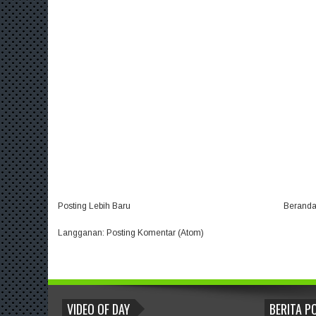
Posting Lebih Baru
Berand
Langganan:
Posting Komentar (Atom)
BLOGROLL
VIDEO OF DAY
BERITA P