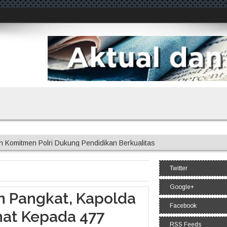
n Komitmen Polri Dukung Pendidikan Berkualitas
ni Ajak Media Sinergi Jaga Kondusivitas Bojonegoro
Tersangka Pengedar Narkoba di Kepanjen, Sita Sabu 96 Gram dan Ga
Twitter
nsifkan Penanganan Karhutla di Lereng Gunung Bromo
gung di Kedopok, Perkuat Ketahanan Pangan Nasional
Google+
n Pangkat, Kapolda
Facebook
mat Kepada 477
RSS Feeds