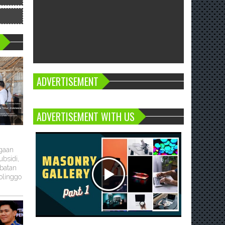
ADVERTISEMENT
ADVERTISEMENT WITH US
ugaan
bsidi,
batan
olinggo