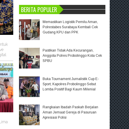
BERITA POPULER
Memastikan Logistik Pemilu Aman,
Polrestabes Surabaya Kembali Cek
Gudang KPU dan PPK
untuk
ve
Pastikan Tidak Ada Kecurangan,
ital
Anggota Polres Probolinggo Kota Cek
SPBU
Buka Tournament Jurnalistik Cup E-
Sport, Kapolres Probolinggo Sebut
Lomba Positif Bagi Kaum Milenial
Rangkaian Ibadah Paskah Berjalan
Aman Jemaat Gereja di Pasuruan
m
Apresiasi Polisi
 Lima