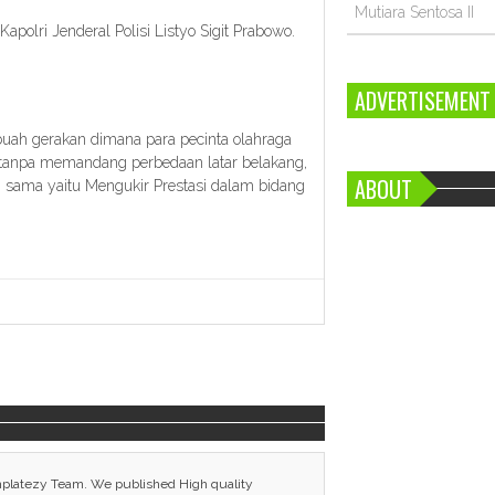
Mutiara Sentosa II
polri Jenderal Polisi Listyo Sigit Prabowo.
ADVERTISEMENT
uah gerakan dimana para pecinta olahraga
, tanpa memandang perbedaan latar belakang,
ABOUT
g sama yaitu Mengukir Prestasi dalam bidang
.
mplatezy Team. We published High quality