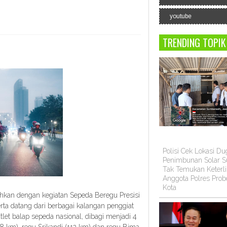
youtube
TRENDING TOPIK
Polisi Cek Lokasi D
Penimbunan Solar Su
Tak Temukan Keterli
Anggota Polres Prob
Kota
hkan dengan kegiatan Sepeda Beregu Presisi
ta datang dari berbagai kalangan penggiat
tlet balap sepeda nasional, dibagi menjadi 4