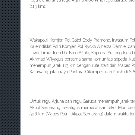
regu diantaranya regu Arjuna (508 km), regu Garuda (50
(113 km).
Wakapolri Komjen Pol Gatot Eddy Pramono, Irwasum Pol
Kalemdiklat Polri Komjen Pol Rycko Amelza Dahniel dan b
Jawa Timur Irjen Pol Nico Afinta, Kapolda Sulteng Irjen 
Akhmad Wiyagus bersama sama komunitas sepeda ikut 
menempuh jarak 113 km dengan rute start dari Mabes Po
Karawang-jalan raya Pantura-Cikampek-dan finish di S
Untuk regu Arjuna dan regu Garuda menempuh jarak terj
Akpol Semarang, sekaligus memecahkan rekor Muri bers
508 km (Mabes Polri- Akpol Semarang) dalam waktu ten