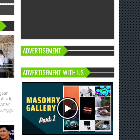
ADVERTISEMENT
ADVERTISEMENT WITH US
ugaan
bsidi,
batan
olinggo