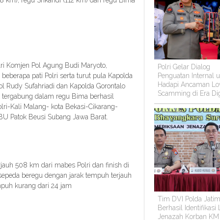
8 km), regu Srikandi (112 km) dan regu Bima
ri Komjen Pol Agung Budi Maryoto,
Polri Gelar Dialog
Penguatan Internal 
eberapa pati Polri serta turut pula Kapolda
Hadapi Ancaman Lo
Pol Rudy Sufahriadi dan Kapolda Gorontalo
Scamming di Era Dig
tergabung dalam regu Bima berhasil
lri-Kali Malang- kota Bekasi-Cikarang-
PBU Patok Beusi Subang Jawa Barat.
auh 508 km dari mabes Polri dan finish di
epeda beregu dengan jarak tempuh terjauh
puh kurang dari 24 jam
Tim DVI Polda Jati
Berhasil Identifikasi
Jenazah Korban KM