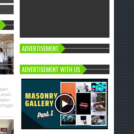
ADVERTISEMENT
ADVERTISEMENT WITH US
ugaan
bsidi,
batan
olinggo