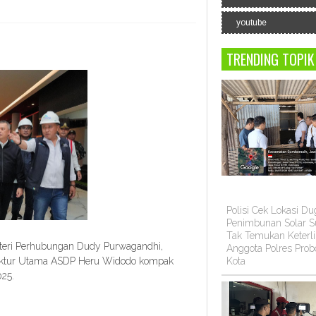
youtube
TRENDING TOPIK
Polisi Cek Lokasi D
Penimbunan Solar Su
Tak Temukan Keterli
enteri Perhubungan Dudy Purwagandhi,
Anggota Polres Prob
Kota
rektur Utama ASDP Heru Widodo kompak
25.