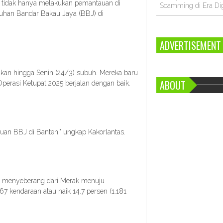
P tidak hanya melakukan pemantauan di
Scamming di Era Dig
uhan Bandar Bakau Jaya (BBJ) di
ADVERTISEMENT
kan hingga Senin (24/3) subuh. Mereka baru
ABOUT
perasi Ketupat 2025 berjalan dengan baik.
uan BBJ di Banten," ungkap Kakorlantas.
g menyeberang dari Merak menuju
7 kendaraan atau naik 14.7 persen (1.181