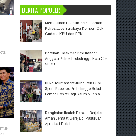
BERITA POPULER
Memastikan Logistik Pemilu Aman,
Polrestabes Surabaya Kembali Cek
Gudang KPU dan PPK
a
ota
Pastikan Tidak Ada Kecurangan,
Anggota Polres Probolinggo Kota Cek
SPBU
Buka Tournament Jurnalistik Cup E-
Sport, Kapolres Probolinggo Sebut
Lomba Positif Bagi Kaum Milenial
Rangkaian Ibadah Paskah Berjalan
Aman Jemaat Gereja di Pasuruan
Apresiasi Polisi
untuk
ve