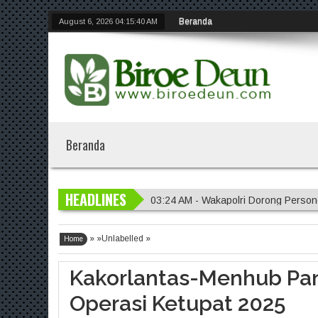
Beranda
August 6, 2026
04:15:41 AM
Beranda
HEADLINES
03:24 AM - Wakapolri Dorong Person
11:37 PM - Polres Tanjungperak Bo
» »Unlabelled »
11:30 PM - Polrestabes Surabaya A
Home
11:26 PM - Polres Mojokerto Imbau M
Kakorlantas-Menhub Pan
03:28 AM - Polres Probolinggo Ter
Operasi Ketupat 2025