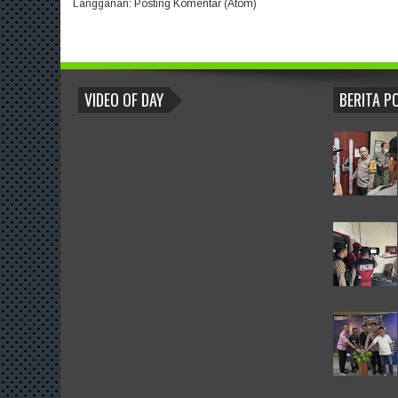
Langganan:
Posting Komentar (Atom)
BLOGROLL
VIDEO OF DAY
BERITA P