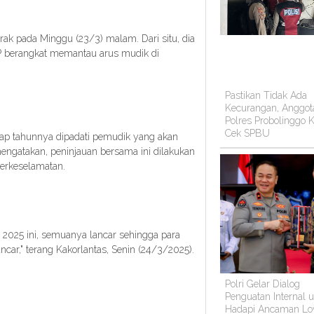
ak pada Minggu (23/3) malam. Dari situ, dia
DP berangkat memantau arus mudik di
Pastikan Tidak Ada
Kecurangan, Anggot
Polres Probolinggo K
Cek SPBU
tiap tahunnya dipadati pemudik yang akan
ngatakan, peninjauan bersama ini dilakukan
berkeselamatan.
 2025 ini, semuanya lancar sehingga para
car," terang Kakorlantas, Senin (24/3/2025).
Polri Gelar Dialog
Penguatan Internal 
Hadapi Ancaman Lo