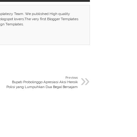
mplatezy Team. We published High quality
ogspot lovers.The very first Blogger Templates
ign Templates.
»
Previous
Bupati Probolinggo Apresiasi Aksi Heroik
Polisi yang Lumpuhkan Dua Begal Bersajam