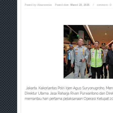
Posted by: Aksaranesia
Posted date:
Maret 23, 2025
/
comment : 0
Jakarta. Kakorlantas Polri Irjen Agus Suryonugroho, M
Direktur Utama Jasa Raharja Rivan Purwantono dan Di
memantau hari pertama pelaksanaan Operasi Ketupat 20