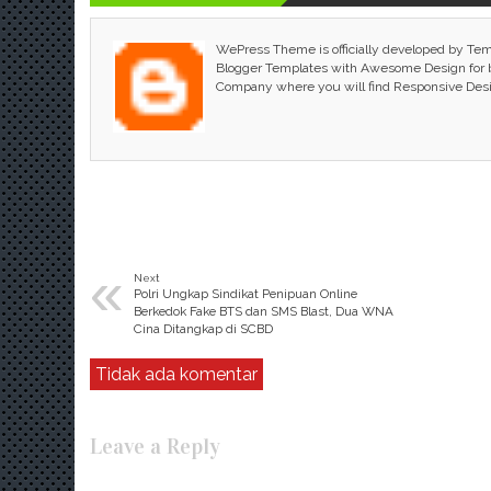
WePress Theme is officially developed by Te
Blogger Templates with Awesome Design for bl
Company where you will find Responsive Des
«
Next
Polri Ungkap Sindikat Penipuan Online
Berkedok Fake BTS dan SMS Blast, Dua WNA
Cina Ditangkap di SCBD
Tidak ada komentar
Leave a Reply