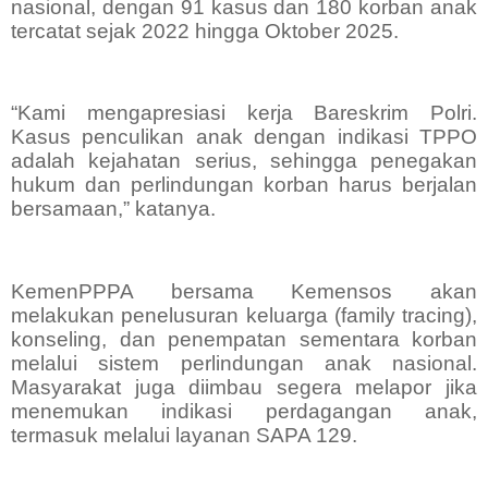
nasional, dengan 91 kasus dan 180 korban anak
tercatat sejak 2022 hingga Oktober 2025.
“Kami mengapresiasi kerja Bareskrim Polri.
Kasus penculikan anak dengan indikasi TPPO
adalah kejahatan serius, sehingga penegakan
hukum dan perlindungan korban harus berjalan
bersamaan,” katanya.
KemenPPPA bersama Kemensos akan
melakukan penelusuran keluarga (family tracing),
konseling, dan penempatan sementara korban
melalui sistem perlindungan anak nasional.
Masyarakat juga diimbau segera melapor jika
menemukan indikasi perdagangan anak,
termasuk melalui layanan SAPA 129.