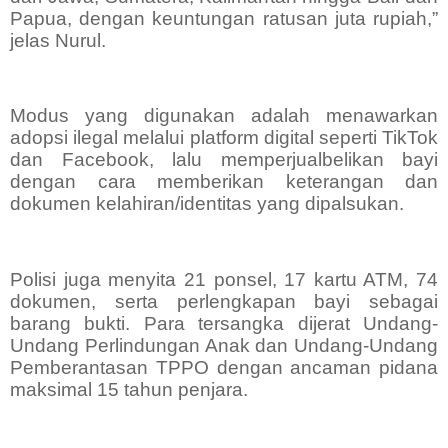
Papua, dengan keuntungan ratusan juta rupiah,”
jelas Nurul.
Modus yang digunakan adalah menawarkan
adopsi ilegal melalui platform digital seperti TikTok
dan Facebook, lalu memperjualbelikan bayi
dengan cara memberikan keterangan dan
dokumen kelahiran/identitas yang dipalsukan.
Polisi juga menyita 21 ponsel, 17 kartu ATM, 74
dokumen, serta perlengkapan bayi sebagai
barang bukti. Para tersangka dijerat Undang-
Undang Perlindungan Anak dan Undang-Undang
Pemberantasan TPPO dengan ancaman pidana
maksimal 15 tahun penjara.