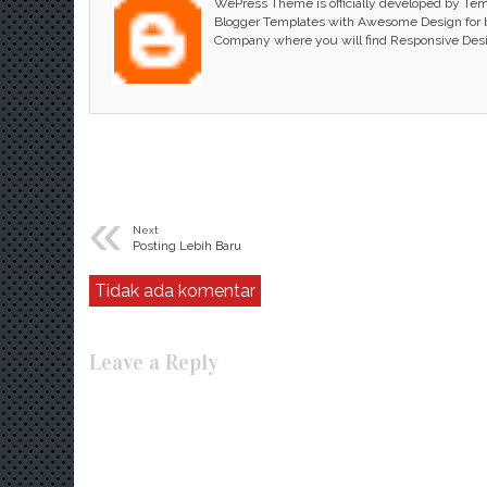
WePress Theme is officially developed by Te
Blogger Templates with Awesome Design for bl
Company where you will find Responsive Des
«
Next
Posting Lebih Baru
Tidak ada komentar
Leave a Reply