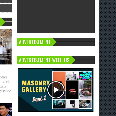
ADVERTISEMENT
ADVERTISEMENT WITH US
ugaan
bsidi,
batan
olinggo