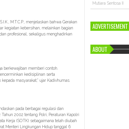
Mutiara Sentosa II
, S.I.K., M.T.C.P., menjelaskan bahwa Gerakan
ADVERTISEMENT
ar kegiatan kebersihan, melainkan bagian
dan profesional, sekaligus menghadirkan
ABOUT
uga berkewajiban memberi contoh.
encerminkan kedisiplinan serta
 kepada masyarakat,” ujar Kadivhumas.
andaskan pada berbagai regulasi dan
 Tahun 2002 tentang Polri, Peraturan Kapolri
ta Kerja (SOTK) sebagaimana telah diubah
rat Menteri Lingkungan Hidup tanggal 6