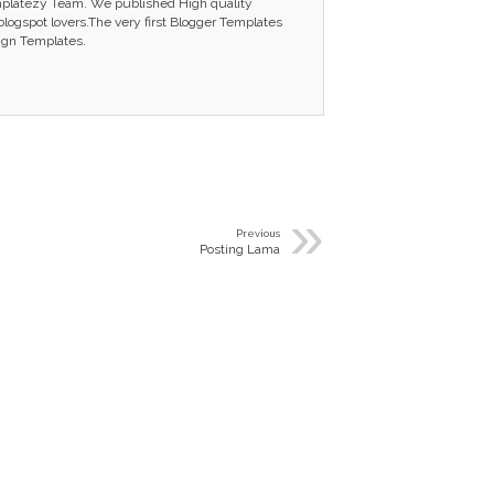
mplatezy Team. We published High quality
ogspot lovers.The very first Blogger Templates
ign Templates.
»
Previous
Posting Lama