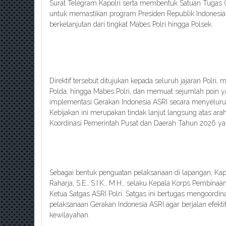
Surat Telegram Kapolri serta membentuk Satuan Tugas (S
untuk memastikan program Presiden Republik Indonesia 
berkelanjutan dari tingkat Mabes Polri hingga Polsek.
Direktif tersebut ditujukan kepada seluruh jajaran Polri, m
Polda, hingga Mabes Polri, dan memuat sejumlah poin 
implementasi Gerakan Indonesia ASRI secara menyeluruh
Kebijakan ini merupakan tindak lanjut langsung atas ar
Koordinasi Pemerintah Pusat dan Daerah Tahun 2026 yan
Sebagai bentuk penguatan pelaksanaan di lapangan, Kapo
Raharja, S.E., S.I.K., M.H., selaku Kepala Korps Pembina
Ketua Satgas ASRI Polri. Satgas ini bertugas mengoordi
pelaksanaan Gerakan Indonesia ASRI agar berjalan efekti
kewilayahan.