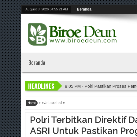
Beranda
August 8, 2026
04:55:22 AM
Beranda
HEADLINES
8:05 PM - Polri Pastikan Proses Pem
8:02 PM - Kapolri Dukung Dialog Pe
» »Unlabelled »
7:57 PM - Muktamar XVI Tapak Suci 
Home
11:23 PM - Kapolres Gresik Tegaska
Polri Terbitkan Direktif
8:08 PM - Inovasi Srikandi Care, Ca
ASRI Untuk Pastikan Pr