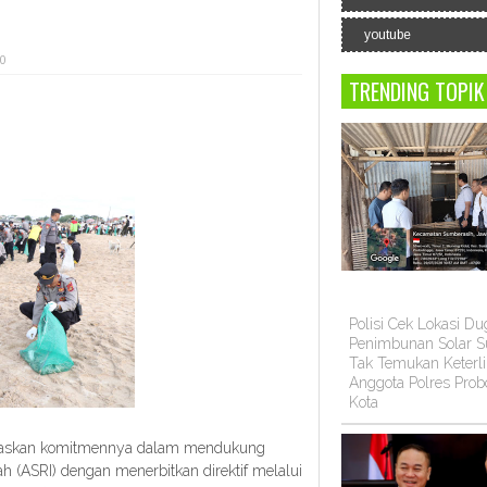
youtube
 0
TRENDING TOPIK
Polisi Cek Lokasi D
Penimbunan Solar Su
Tak Temukan Keterli
Anggota Polres Prob
Kota
egaskan komitmennya dalam mendukung
h (ASRI) dengan menerbitkan direktif melalui