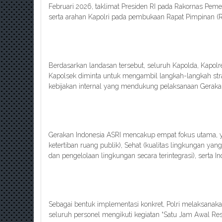
Februari 2026, taklimat Presiden RI pada Rakornas Peme
serta arahan Kapolri pada pembukaan Rapat Pimpinan (Ra
Berdasarkan landasan tersebut, seluruh Kapolda, Kapolre
Kapolsek diminta untuk mengambil langkah-langkah st
kebijakan internal yang mendukung pelaksanaan Gerakan
Gerakan Indonesia ASRI mencakup empat fokus utama, 
ketertiban ruang publik), Sehat (kualitas lingkungan ya
dan pengelolaan lingkungan secara terintegrasi), serta I
Sebagai bentuk implementasi konkret, Polri melaksanakan 
seluruh personel mengikuti kegiatan “Satu Jam Awal Res