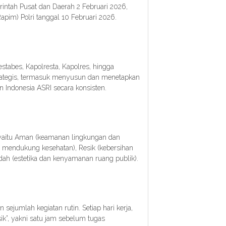
rintah Pusat dan Daerah 2 Februari 2026,
pim) Polri tanggal 10 Februari 2026.
stabes, Kapolresta, Kapolres, hingga
rategis, termasuk menyusun dan menetapkan
 Indonesia ASRI secara konsisten.
yaitu Aman (keamanan lingkungan dan
ng mendukung kesehatan), Resik (kebersihan
ndah (estetika dan kenyamanan ruang publik).
sejumlah kegiatan rutin. Setiap hari kerja,
ik”, yakni satu jam sebelum tugas