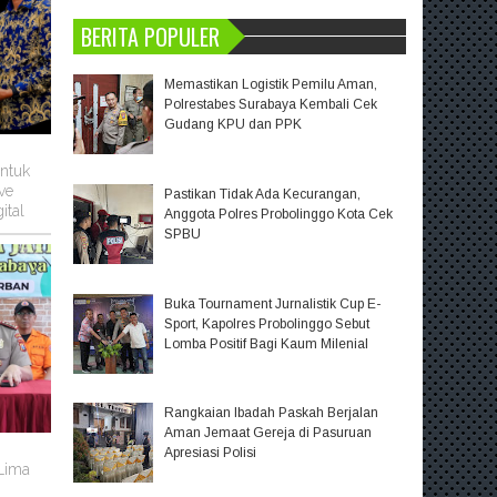
BERITA POPULER
Memastikan Logistik Pemilu Aman,
Polrestabes Surabaya Kembali Cek
Gudang KPU dan PPK
untuk
ve
Pastikan Tidak Ada Kecurangan,
ital
Anggota Polres Probolinggo Kota Cek
SPBU
Buka Tournament Jurnalistik Cup E-
Sport, Kapolres Probolinggo Sebut
Lomba Positif Bagi Kaum Milenial
Rangkaian Ibadah Paskah Berjalan
Aman Jemaat Gereja di Pasuruan
m
Apresiasi Polisi
 Lima