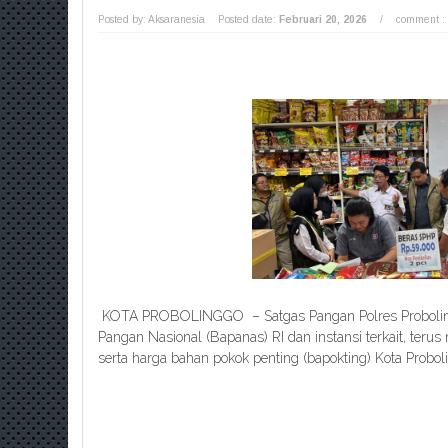
Posted by: Aksaranesia
Posted date:
Februari 20, 2026
/
comment :
KOTA PROBOLINGGO – Satgas Pangan Polres Proboling
Pangan Nasional (Bapanas) RI dan instansi terkait, ter
serta harga bahan pokok penting (bapokting) Kota Probol