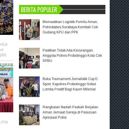
BERITA POPULER
Memastikan Logistik Pemilu Aman,
Polrestabes Surabaya Kembali Cek
Gudang KPU dan PPK
untuk
ve
Pastikan Tidak Ada Kecurangan,
ital
Anggota Polres Probolinggo Kota Cek
SPBU
Buka Tournament Jurnalistik Cup E-
Sport, Kapolres Probolinggo Sebut
Lomba Positif Bagi Kaum Milenial
Rangkaian Ibadah Paskah Berjalan
Aman Jemaat Gereja di Pasuruan
m
Apresiasi Polisi
 Lima