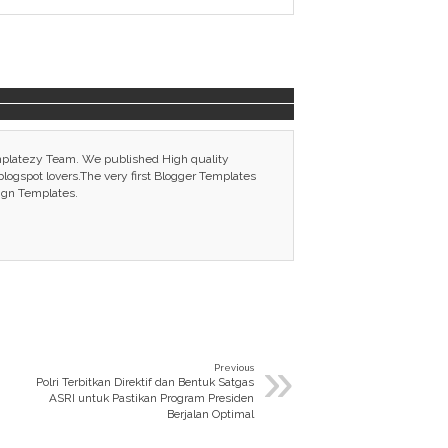
mplatezy Team. We published High quality
ogspot lovers.The very first Blogger Templates
ign Templates.
»
Previous
Polri Terbitkan Direktif dan Bentuk Satgas
ASRI untuk Pastikan Program Presiden
Berjalan Optimal