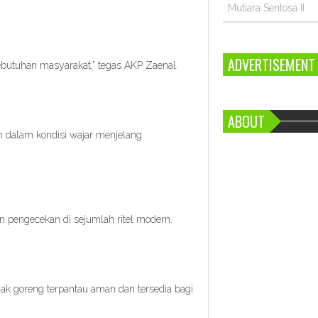
Mutiara Sentosa II
ADVERTISEMENT
butuhan masyarakat,” tegas AKP Zaenal.
ABOUT
 dalam kondisi wajar menjelang
an pengecekan di sejumlah ritel modern.
ak goreng terpantau aman dan tersedia bagi