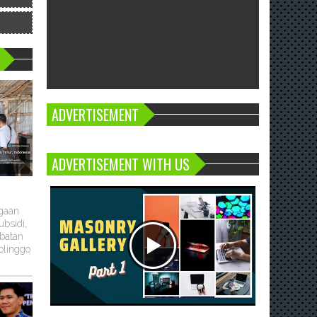
ADVERTISEMENT
ADVERTISEMENT WITH US
ugaan
bsidi,
batan
olinggo