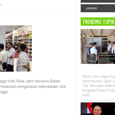
 0
youtube
TRENDING TOPIK
Polisi Cek Lokasi D
go Kota Polda Jatim bersama Badan
Penimbunan Solar Su
Tak Temukan Keterli
us melakukan pengawasan ketersediaan stok
Anggota Polres Prob
inggo.
Kota