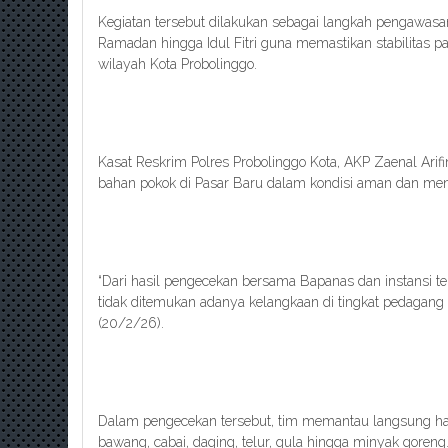
Kegiatan tersebut dilakukan sebagai langkah pengawasa
Ramadan hingga Idul Fitri guna memastikan stabilitas pa
wilayah Kota Probolinggo.
Kasat Reskrim Polres Probolinggo Kota, AKP Zaenal Arif
bahan pokok di Pasar Baru dalam kondisi aman dan men
“Dari hasil pengecekan bersama Bapanas dan instansi te
tidak ditemukan adanya kelangkaan di tingkat pedagang 
(20/2/26).
Dalam pengecekan tersebut, tim memantau langsung har
bawang, cabai, daging, telur, gula hingga minyak goreng