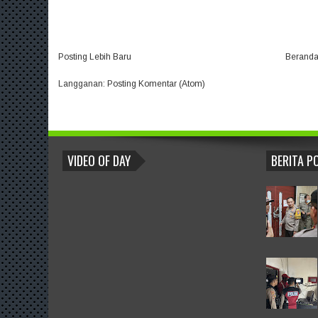
Posting Lebih Baru
Berand
Langganan:
Posting Komentar (Atom)
BLOGROLL
VIDEO OF DAY
BERITA P