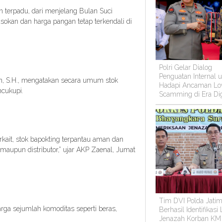
n terpadu, dari menjelang Bulan Suci
sokan dan harga pangan tetap terkendali di
Polri Gelar Dialog
Penguatan Internal 
in, S.H., mengatakan secara umum stok
Hadapi Ancaman Lo
cukupi.
Scamming di Era Dig
rkait, stok bapokting terpantau aman dan
maupun distributor,” ujar AKP Zaenal, Jumat
Tim DVI Polda Jati
ga sejumlah komoditas seperti beras,
Berhasil Identifikasi
Jenazah Korban KM
.