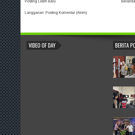
Posting Lebih Baru
Berand
Langganan:
Posting Komentar (Atom)
BLOGROLL
VIDEO OF DAY
BERITA P