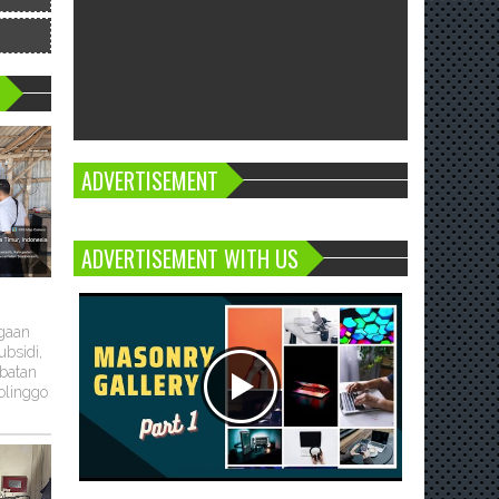
ADVERTISEMENT
ADVERTISEMENT WITH US
ugaan
bsidi,
batan
olinggo