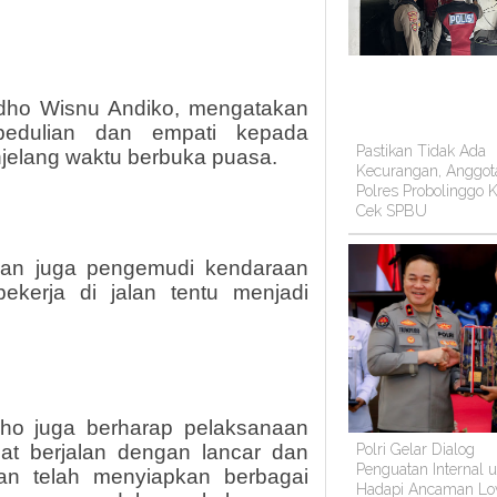
dho Wisnu Andiko, mengatakan
pedulian dan empati kepada
Pastikan Tidak Ada
njelang waktu berbuka puasa.
Kecurangan, Anggot
Polres Probolinggo K
Cek SPBU
 dan juga pengemudi kendaraan
kerja di jalan tentu menjadi
ho juga berharap pelaksanaan
Polri Gelar Dialog
t berjalan dengan lancar dan
Penguatan Internal 
ian telah menyiapkan berbagai
Hadapi Ancaman Lo