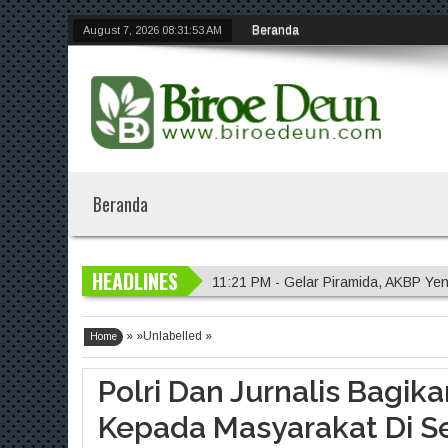
Beranda
August 7, 2026
08:31:54 AM
Beranda
HEADLINES
11:21 PM - Gelar Piramida, AKBP Yen
11:20 PM - Polres Malang Amankan 
» »Unlabelled »
11:18 PM - Polres Probolinggo Inte
Home
7:14 PM - Polisi Sambangi Lahan Ja
Polri Dan Jurnalis Bagikan
11:23 PM - Kapolres Gresik Tegaska
Kepada Masyarakat Di Se