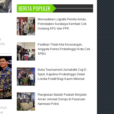
BERITA POPULER
Memastikan Logistik Pemilu Aman,
Polrestabes Surabaya Kembali Cek
Gudang KPU dan PPK
a
ota
Pastikan Tidak Ada Kecurangan,
Anggota Polres Probolinggo Kota Cek
SPBU
Buka Tournament Jurnalistik Cup E-
Sport, Kapolres Probolinggo Sebut
Lomba Positif Bagi Kaum Milenial
Rangkaian Ibadah Paskah Berjalan
Aman Jemaat Gereja di Pasuruan
Apresiasi Polisi
untuk
ve