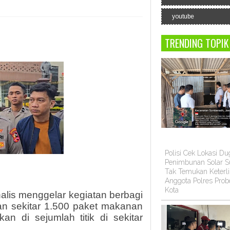
youtube
TRENDING TOPIK
Polisi Cek Lokasi D
Penimbunan Solar Su
Tak Temukan Keterli
Anggota Polres Prob
Kota
alis menggelar kegiatan berbagi
 sekitar 1.500 paket makanan
kan di sejumlah titik di sekitar