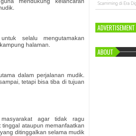
 guna mendukung kelancaran
Scamming di Era Dig
mudik.
ADVERTISEMENT
 untuk selalu mengutamakan
 kampung halaman.
ABOUT
utama dalam perjalanan mudik.
mpai, tetapi bisa tiba di tujuan
 masyarakat agar tidak ragu
at tinggal ataupun memanfaatkan
 yang ditinggalkan selama mudik