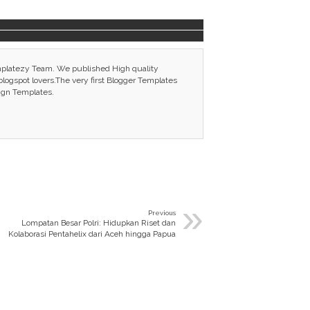
mplatezy Team. We published High quality
ogspot lovers.The very first Blogger Templates
ign Templates.
»
Previous
Lompatan Besar Polri: Hidupkan Riset dan
Kolaborasi Pentahelix dari Aceh hingga Papua