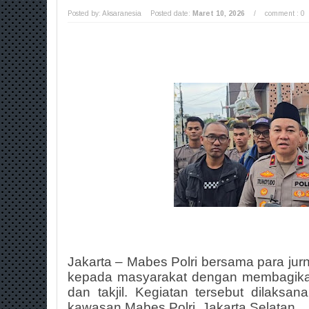
Posted by: Aksaranesia
Posted date:
Maret 10, 2026
/
comment : 0
Jakarta – Mabes Polri bersama para jurn
kepada masyarakat dengan membagikan
dan takjil. Kegiatan tersebut dilaksana
kawasan Mabes Polri, Jakarta Selatan.