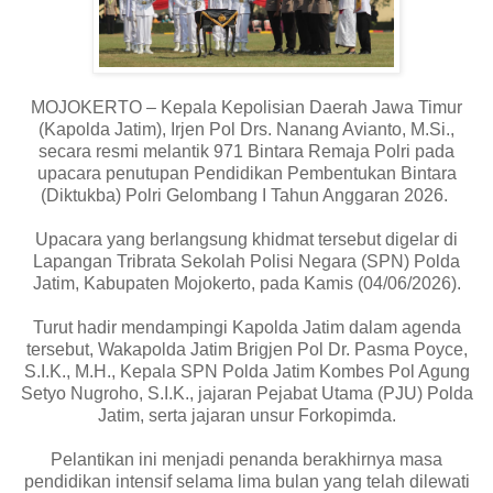
MOJOKERTO – Kepala Kepolisian Daerah Jawa Timur
(Kapolda Jatim), Irjen Pol Drs. Nanang Avianto, M.Si.,
secara resmi melantik 971 Bintara Remaja Polri pada
upacara penutupan Pendidikan Pembentukan Bintara
(Diktukba) Polri Gelombang I Tahun Anggaran 2026.
Upacara yang berlangsung khidmat tersebut digelar di
Lapangan Tribrata Sekolah Polisi Negara (SPN) Polda
Jatim, Kabupaten Mojokerto, pada Kamis (04/06/2026).
Turut hadir mendampingi Kapolda Jatim dalam agenda
tersebut, Wakapolda Jatim Brigjen Pol Dr. Pasma Poyce,
S.I.K., M.H., Kepala SPN Polda Jatim Kombes Pol Agung
Setyo Nugroho, S.I.K., jajaran Pejabat Utama (PJU) Polda
Jatim, serta jajaran unsur Forkopimda.
Pelantikan ini menjadi penanda berakhirnya masa
pendidikan intensif selama lima bulan yang telah dilewati