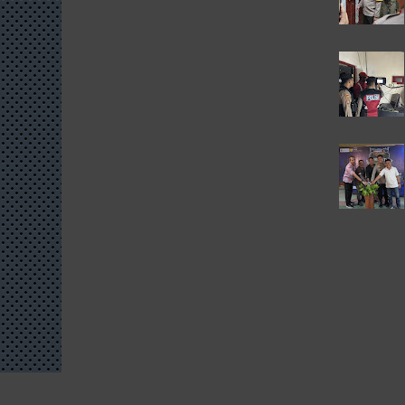
Copyright ©
2026
Designed By:
Templatezy