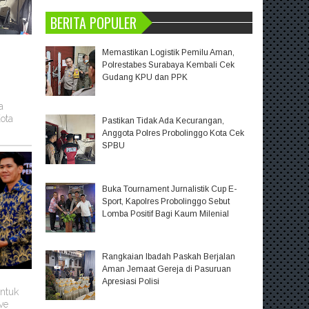
BERITA POPULER
Memastikan Logistik Pemilu Aman,
Polrestabes Surabaya Kembali Cek
Gudang KPU dan PPK
a
ota
Pastikan Tidak Ada Kecurangan,
Anggota Polres Probolinggo Kota Cek
SPBU
Buka Tournament Jurnalistik Cup E-
Sport, Kapolres Probolinggo Sebut
Lomba Positif Bagi Kaum Milenial
Rangkaian Ibadah Paskah Berjalan
Aman Jemaat Gereja di Pasuruan
Apresiasi Polisi
untuk
ve