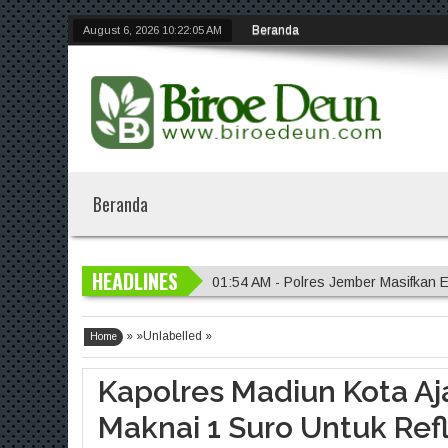
Beranda
August 6, 2026
10:22:06 AM
Beranda
HEADLINES
01:54 AM - Polres Jember Masifkan 
01:51 AM - Polres Jombang Perkuat 
» »Unlabelled »
10:09 PM - Operasi Kemanusiaan Po
Home
10:07 PM - Polres Lumajang Buat Fir
Kapolres Madiun Kota A
01:56 AM - Penggantian Kapolri "D
Maknai 1 Suro Untuk Refl