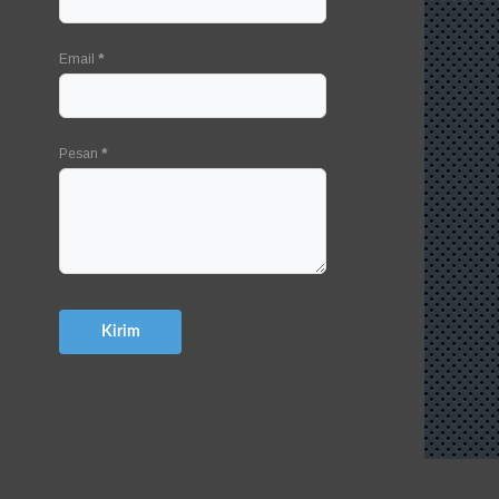
Email
*
Pesan
*