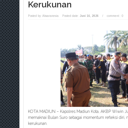
Kerukunan
Posted by: Aksaranesia
Posted date:
Juni 16, 2026
/
comment : 0
KOTA MADIUN – Kapolres Madiun Kota, AKBP Wiwin Jun
memaknai Bulan Suro sebagai momentum refleksi diri, 
kerukunan.