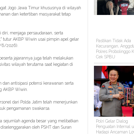
gat Jogo Jawa Timur khususnya di wilayah
manan dan ketertiban masyarakat tetap
 diri, menjaga persaudaraan, serta
 tutur AKBP Wiwin usai pimpin apel gelar
Pastikan Tidak Ada
5/6/2026).
Kecurangan, Anggot
Polres Probolinggo K
Cek SPBU
eserta jajarannya juga telah melakukan
vitas wilayah terutama saat kegiatan di
an dan antisipasi potensi kerawanan serta
ang AKBP Wiwin.
sonel dari Polda Jatim telah menerjunkan
masuk pengamanan swakarsa.
a sejumlah agenda besar yang melibatkan
Polri Gelar Dialog
Penguatan Internal 
g diselenggarakan oleh PSHT dan Suran
Hadapi Ancaman Lo