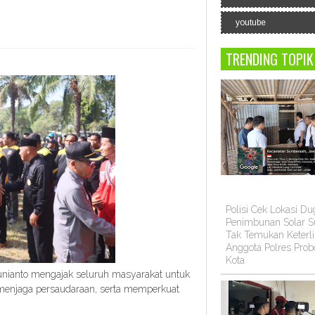
youtube
TRENDING TOPIK
Polisi Cek Lokasi D
Penimbunan Solar Su
Tak Temukan Keterli
Anggota Polres Prob
Kota
ianto mengajak seluruh masyarakat untuk
menjaga persaudaraan, serta memperkuat