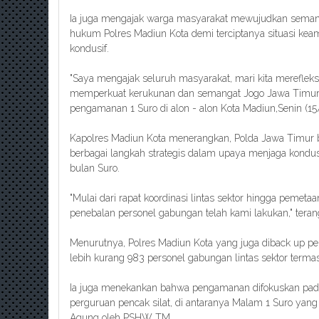
Ia juga mengajak warga masyarakat mewujudkan seman
hukum Polres Madiun Kota demi terciptanya situasi kea
kondusif.
"Saya mengajak seluruh masyarakat, mari kita merefleksi
memperkuat kerukunan dan semangat Jogo Jawa Timur,"
pengamanan 1 Suro di alon - alon Kota Madiun,Senin (1
Kapolres Madiun Kota menerangkan, Polda Jawa Timur b
berbagai langkah strategis dalam upaya menjaga kondusi
bulan Suro.
"Mulai dari rapat koordinasi lintas sektor hingga pemeta
penebalan personel gabungan telah kami lakukan," ter
Menurutnya, Polres Madiun Kota yang juga diback up per
lebih kurang 983 personel gabungan lintas sektor ter
Ia juga menekankan bahwa pengamanan difokuskan pad
perguruan pencak silat, di antaranya Malam 1 Suro yan
Agung oleh PSHW TM.