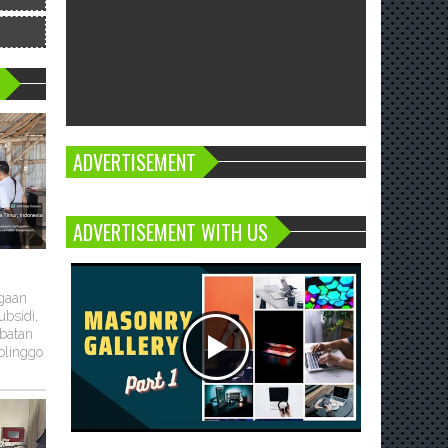
ADVERTISEMENT
ADVERTISEMENT WITH US
ugaan
bsidi,
batan
olinggo