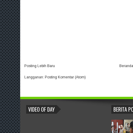
Posting Lebih Baru
Berand
Langganan:
Posting Komentar (Atom)
BLOGROLL
VIDEO OF DAY
BERITA P