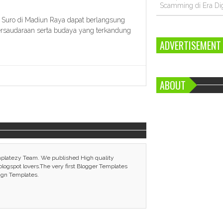
Scamming di Era Dig
 Suro di Madiun Raya dapat berlangsung
 persaudaraan serta budaya yang terkandung
ADVERTISEMENT
ABOUT
mplatezy Team. We published High quality
ogspot lovers.The very first Blogger Templates
ign Templates.