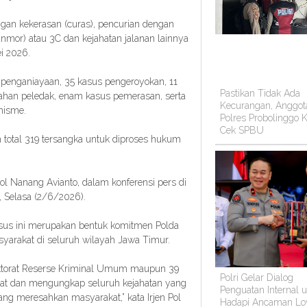
gan kekerasan (curas), pencurian dengan
nmor) atau 3C dan kejahatan jalanan lainnya
i 2026.
s penganiayaan, 35 kasus pengeroyokan, 11
Pastikan Tidak Ada
bahan peledak, enam kasus pemerasan, serta
Kecurangan, Anggot
nisme.
Polres Probolinggo K
Cek SPBU
 total 319 tersangka untuk diproses hukum
Pol Nanang Avianto, dalam konferensi pers di
 Selasa (2/6/2026).
us ini merupakan bentuk komitmen Polda
yarakat di seluruh wilayah Jawa Timur.
rektorat Reserse Kriminal Umum maupun 39
Polri Gelar Dialog
epat dan mengungkap seluruh kejahatan yang
Penguatan Internal 
ang meresahkan masyarakat,” kata Irjen Pol
Hadapi Ancaman Lo