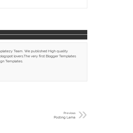
mplatezy Team. We published High quality
ogspot lovers.The very first Blogger Templates
ign Templates.
»
Previous
Posting Lama