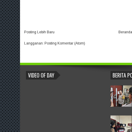
Posting Lebih Baru
Berand
Langganan:
Posting Komentar (Atom)
BLOGROLL
VIDEO OF DAY
BERITA P