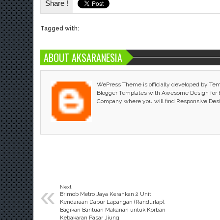
Share !
Tagged with:
ABOUT AKSARANESIA
WePress Theme is officially developed by Te
Blogger Templates with Awesome Design for bl
Company where you will find Responsive Des
«
Next
Brimob Metro Jaya Kerahkan 2 Unit
Kendaraan Dapur Lapangan (Randurlap),
Bagikan Bantuan Makanan untuk Korban
Kebakaran Pasar Jiung