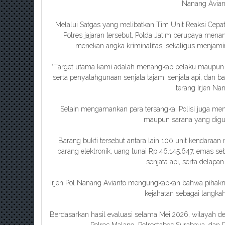
Nanang Avian
Melalui Satgas yang melibatkan Tim Unit Reaksi Cep
Polres jajaran tersebut, Polda Jatim berupaya mena
menekan angka kriminalitas, sekaligus menjamin
“Target utama kami adalah menangkap pelaku maupun sin
serta penyalahgunaan senjata tajam, senjata api, dan 
terang Irjen Na
Selain mengamankan para tersangka, Polisi juga meny
maupun sarana yang digu
Barang bukti tersebut antara lain 100 unit kendaraan 
barang elektronik, uang tunai Rp 46.145.647, emas seb
senjata api, serta delapan
Irjen Pol Nanang Avianto mengungkapkan bahwa pihak
kejahatan sebagai langk
Berdasarkan hasil evaluasi selama Mei 2026, wilayah 
Polres Malang, Polrestabes Surabaya, dan 