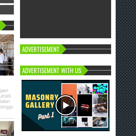
ADVERTISEMENT
ADVERTISEMENT WITH US
ugaan
bsidi,
batan
olinggo