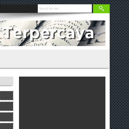
nja 131 Gram