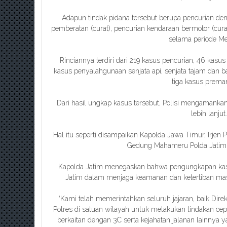
Adapun tindak pidana tersebut berupa pencurian den
pemberatan (curat), pencurian kendaraan bermotor (cura
selama periode Me
Rinciannya terdiri dari 219 kasus pencurian, 46 kasu
kasus penyalahgunaan senjata api, senjata tajam dan 
tiga kasus prema
Dari hasil ungkap kasus tersebut, Polisi mengamankan
lebih lanjut.
Hal itu seperti disampaikan Kapolda Jawa Timur, Irjen 
Gedung Mahameru Polda Jatim,
Kapolda Jatim menegaskan bahwa pengungkapan kas
Jatim dalam menjaga keamanan dan ketertiban mas
“Kami telah memerintahkan seluruh jajaran, baik Di
Polres di satuan wilayah untuk melakukan tindakan c
berkaitan dengan 3C serta kejahatan jalanan lainnya y