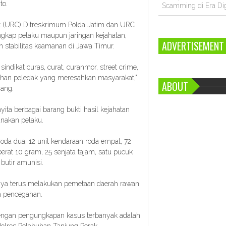
to.
Scamming di Era Dig
at (URC) Ditreskrimum Polda Jatim dan URC
ngkap pelaku maupun jaringan kejahatan,
ADVERTISEMENT
 stabilitas keamanan di Jawa Timur.
dikat curas, curat, curanmor, street crime,
bahan peledak yang meresahkan masyarakat,"
ABOUT
nang.
ita berbagai barang bukti hasil kejahatan
nakan pelaku.
roda dua, 12 unit kendaraan roda empat, 72
erat 10 gram, 25 senjata tajam, satu pucuk
 butir amunisi.
nya terus melakukan pemetaan daerah rawan
ah pencegahan.
dengan pengungkapan kasus terbanyak adalah
Polres Pelabuhan Tanjung Perak.