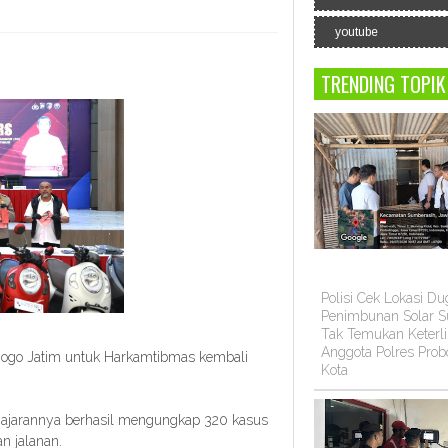
youtube
TRENDING TOPIK
Polisi Cek Lokasi D
Penimbunan Solar Su
Tak Temukan Keterli
Anggota Polres Prob
go Jatim untuk Harkamtibmas kembali
Kota
.
 jajarannya berhasil mengungkap 320 kasus
an jalanan.