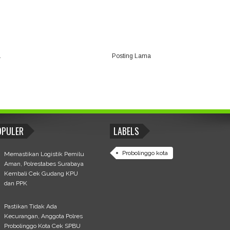
a
Posting Lama
OPULER
LABELS
Probolinggo kota
Memastikan Logistik Pemilu
Aman, Polrestabes Surabaya
Kembali Cek Gudang KPU
dan PPK
Pastikan Tidak Ada
Kecurangan, Anggota Polres
Probolinggo Kota Cek SPBU