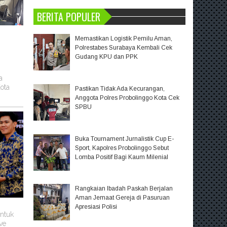
BERITA POPULER
Memastikan Logistik Pemilu Aman,
Polrestabes Surabaya Kembali Cek
Gudang KPU dan PPK
a
ota
Pastikan Tidak Ada Kecurangan,
Anggota Polres Probolinggo Kota Cek
SPBU
Buka Tournament Jurnalistik Cup E-
Sport, Kapolres Probolinggo Sebut
Lomba Positif Bagi Kaum Milenial
Rangkaian Ibadah Paskah Berjalan
Aman Jemaat Gereja di Pasuruan
Apresiasi Polisi
untuk
ve