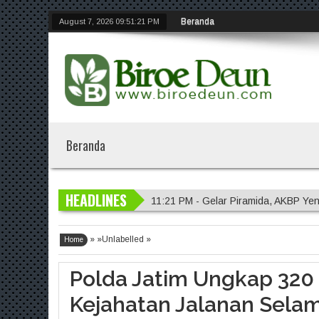
Beranda
August 7, 2026
09:51:22 PM
Beranda
HEADLINES
11:21 PM - Gelar Piramida, AKBP Yen
11:20 PM - Polres Malang Amankan 
» »Unlabelled »
11:18 PM - Polres Probolinggo Inte
Home
7:14 PM - Polisi Sambangi Lahan Ja
Polda Jatim Ungkap 320
11:23 PM - Kapolres Gresik Tegaska
Kejahatan Jalanan Sela