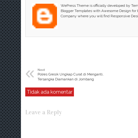
WePress Theme is officially developed by Te
Blogger Templates with Awesome Design for bl
Company where you will find Responsive Des
«
Next
Polres Gresik Ungkap Curat di Menganti,
Tersangka Diamankan di Jombang
Tidak ada komentar
Leave a Reply