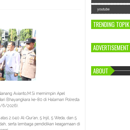
youtube
TRENDING TOPIK
ADVERTISEMENT
ABOUT
Nanang Avianto,M.Si memimpin Apel
Hari Bhayangkara ke-80 di Halaman Polresta
5/6/2026).
atas 2.040 Al-Qur’an, 5 Injil, 5 Weda, dan 5
adah, serta lembaga pendidikan keagamaan di