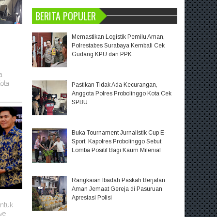
BERITA POPULER
Memastikan Logistik Pemilu Aman,
Polrestabes Surabaya Kembali Cek
Gudang KPU dan PPK
a
ota
Pastikan Tidak Ada Kecurangan,
Anggota Polres Probolinggo Kota Cek
SPBU
Buka Tournament Jurnalistik Cup E-
Sport, Kapolres Probolinggo Sebut
Lomba Positif Bagi Kaum Milenial
Rangkaian Ibadah Paskah Berjalan
Aman Jemaat Gereja di Pasuruan
Apresiasi Polisi
untuk
ve