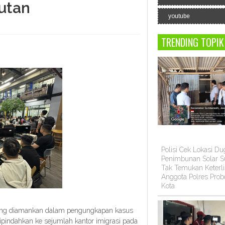
utan
youtube
TRENDING TOPIK
Polisi Cek Lokasi D
Penimbunan Solar Su
Tak Temukan Keterli
Anggota Polres Prob
Kota
yang diamankan dalam pengungkapan kasus
 dipindahkan ke sejumlah kantor imigrasi pada