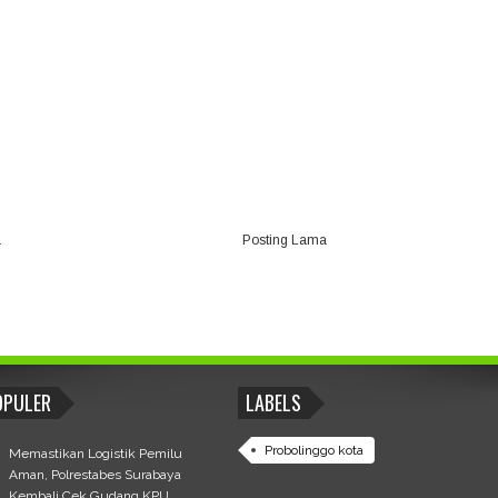
a
Posting Lama
OPULER
LABELS
Probolinggo kota
Memastikan Logistik Pemilu
Aman, Polrestabes Surabaya
Kembali Cek Gudang KPU