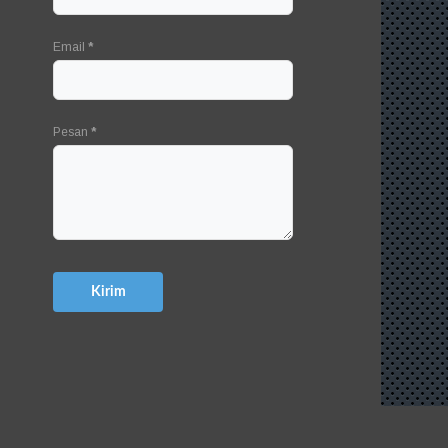
Email
*
Pesan
*