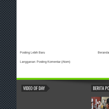
Posting Lebih Baru
Berand
Langganan:
Posting Komentar (Atom)
BLOGROLL
VIDEO OF DAY
BERITA P