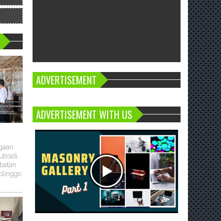
ADVERTISEMENT
ADVERTISEMENT WITH US
ugaan
bsidi,
batan
olinggo