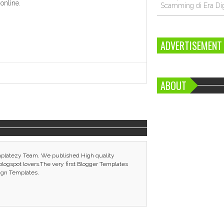
 online.
Scamming di Era Dig
ADVERTISEMENT
ABOUT
mplatezy Team. We published High quality
ogspot lovers.The very first Blogger Templates
ign Templates.