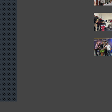
Copyright ©
2026
Designed By:
Templatezy