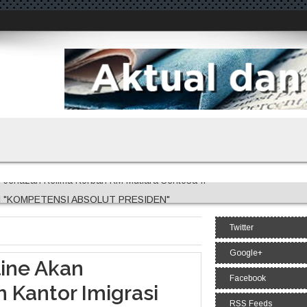
n Jenazah Kelima Korban KM Mutiara Sentosa II
I "KOMPETENSI ABSOLUT PRESIDEN"
ihembus Oleh Pihak Pihak Terganggu Kenyamanannya"
Twitter
Edukasi Berkendara Aman di Titik Rawan Kecelakaan
Kolaborasi Hadapi Kekeringan dan Karhutla
Google+
line Akan
Facebook
 Kantor Imigrasi
RSS Feeds