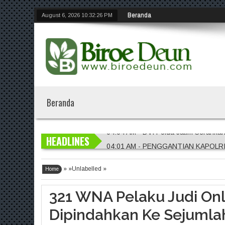
Beranda
August 6, 2026
10:32:26 PM
Beranda
04:04 AM - DVI Polda Jatim Serahka
HEADLINES
04:01 AM - PENGGANTIAN KAPOLR
01:56 AM - Penggantian Kapolri "D
» »Unlabelled »
01:54 AM - Polres Jember Masifkan 
Home
01:51 AM - Polres Jombang Perkuat 
321 WNA Pelaku Judi On
Dipindahkan Ke Sejumlah