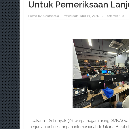
Untuk Pemeriksaan Lanj
Posted by: Aksaranesia
Posted date:
Mei 10, 2026
/
comment : 0
Jakarta - Sebanyak 321 warga negara asing (WNA) 
perjudian online jaringan internasional di Jakarta Barat