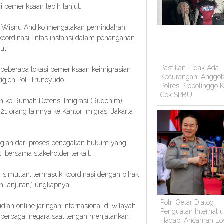
pemeriksaan lebih lanjut.
do Wisnu Andiko mengatakan pemindahan
oordinasi lintas instansi dalam penanganan
ut.
Pastikan Tidak Ada
 beberapa lokasi pemeriksaan keimigrasian
Kecurangan, Anggot
rigjen Pol. Trunoyudo.
Polres Probolinggo K
Cek SPBU
n ke Rumah Detensi Imigrasi (Rudenim),
 21 orang lainnya ke Kantor Imigrasi Jakarta
agian dari proses penegakan hukum yang
i bersama stakeholder terkait.
an simultan, termasuk koordinasi dengan pihak
 lanjutan,” ungkapnya.
Polri Gelar Dialog
an online jaringan internasional di wilayah
Penguatan Internal 
berbagai negara saat tengah menjalankan
Hadapi Ancaman Lo