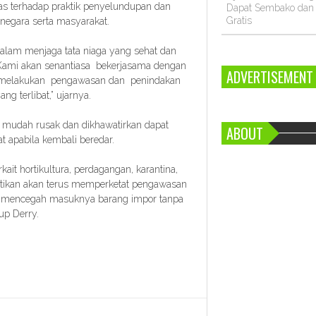
as terhadap praktik penyelundupan dan
Dapat Sembako da
Gratis
negara serta masyarakat.
dalam menjaga tata niaga yang sehat dan
. Kami akan senantiasa bekerjasama dengan
ADVERTISEMENT
k melakukan pengawasan dan penindakan
g terlibat,” ujarnya.
 mudah rusak dan dikhawatirkan dapat
ABOUT
apabila kembali beredar.
kait hortikultura, perdagangan, karantina,
tikan akan terus memperketat pengawasan
una mencegah masuknya barang impor tanpa
up Derry.