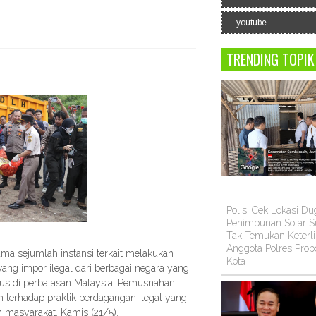
youtube
TRENDING TOPIK
Polisi Cek Lokasi D
Penimbunan Solar Su
Tak Temukan Keterli
Anggota Polres Prob
a sejumlah instansi terkait melakukan
Kota
g impor ilegal dari berbagai negara yang
ikus di perbatasan Malaysia. Pemusnahan
terhadap praktik perdagangan ilegal yang
masyarakat. Kamis (21/5).