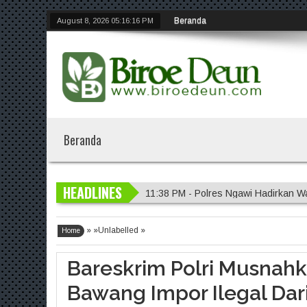
Beranda
August 8, 2026
05:16:16 PM
Beranda
11:38 PM - Polres Ngawi Hadirkan W
HEADLINES
11:35 PM - Polres Bojonegoro Distri
11:31 PM - Susuri Jalanan Kota, Sat
» »Unlabelled »
11:28 PM - Polresta Malang Kota Ge
Home
8:08 PM - Inovasi Srikandi Care, Ca
Bareskrim Polri Musnah
Bawang Impor Ilegal Dari