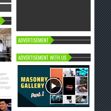
ADVERTISEMENT
ADVERTISEMENT WITH US
ugaan
bsidi,
batan
olinggo