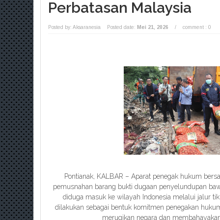
Perbatasan Malaysia
Posted by: Aksaranesia
Posted date:
Mei 21, 2026
/
comment : 0
Pontianak, KALBAR – Aparat penegak hukum bersam
pemusnahan barang bukti dugaan penyelundupan bawan
diduga masuk ke wilayah Indonesia melalui jalur t
dilakukan sebagai bentuk komitmen penegakan hukum 
merugikan negara dan membahayakan 