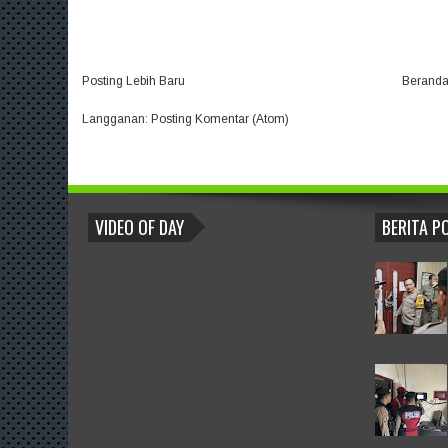
Posting Lebih Baru
Berand
Langganan:
Posting Komentar (Atom)
BLOGROLL
VIDEO OF DAY
BERITA P