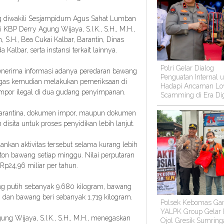
ang diwakili Sesjampidum Agus Sahat Lumban
i KBP Derry Agung Wijaya, S.I.K., S.H., M.H.,
 S.H., Bea Cukai Kalbar, Barantin, Dinas
albar, serta instansi terkait lainnya.
Polri Gelar Dialog
enerima informasi adanya peredaran bawang
Penguatan Internal 
tugas kemudian melakukan pemeriksaan di
Hadapi Ancaman Lo
mpor ilegal di dua gudang penyimpanan.
Scamming di Era Dig
karantina, dokumen impor, maupun dokumen
isita untuk proses penyidikan lebih lanjut.
lankan aktivitas tersebut selama kurang lebih
ton bawang setiap minggu. Nilai perputaran
Rp24,96 miliar per tahun.
g putih sebanyak 9.680 kilogram, bawang
 dan bawang beri sebanyak 1.719 kilogram.
Polsek Kebomas Ga
YALPK Group Gelar
ung Wijaya, S.I.K., S.H., M.H., menegaskan
Ojol Gresik Sumring