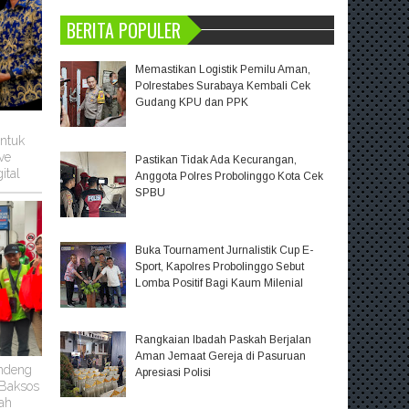
BERITA POPULER
Memastikan Logistik Pemilu Aman,
Polrestabes Surabaya Kembali Cek
Gudang KPU dan PPK
untuk
ve
Pastikan Tidak Ada Kecurangan,
ital
Anggota Polres Probolinggo Kota Cek
SPBU
Buka Tournament Jurnalistik Cup E-
Sport, Kapolres Probolinggo Sebut
Lomba Positif Bagi Kaum Milenial
Rangkaian Ibadah Paskah Berjalan
Aman Jemaat Gereja di Pasuruan
ndeng
Apresiasi Polisi
 Baksos
ah