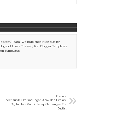
mplatezy Team. We published High quality
ogspot lovers.The very first Blogger Templates
ign Templates.
»
Previous
Kadensus 88: Perlindungan Anak dan Literasi
Digital Jadi Kunci Hadapi Tantangan Era
Digital