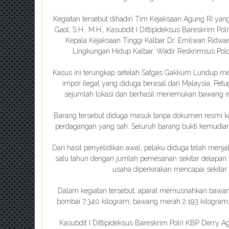
Kegiatan tersebut dihadiri Tim Kejaksaan Agung RI y
Gaol, S.H., M.H., Kasubdit I Dittipideksus Bareskrim Polr
Kepala Kejaksaan Tinggi Kalbar Dr. Emilwan Ridwan,
Lingkungan Hidup Kalbar, Wadir Reskrimsus Polda K
Kasus ini terungkap setelah Satgas Gakkum Lundup m
impor ilegal yang diduga berasal dari Malaysia. Pe
sejumlah lokasi dan berhasil menemukan bawang i
Barang tersebut diduga masuk tanpa dokumen resmi 
perdagangan yang sah. Seluruh barang bukti kemudian d
Dari hasil penyelidikan awal, pelaku diduga telah menja
satu tahun dengan jumlah pemesanan sekitar delapan 
usaha diperkirakan mencapai sekitar 
Dalam kegiatan tersebut, aparat memusnahkan bawan
bombai 7.340 kilogram, bawang merah 2.193 kilogram,
Kasubdit I Dittipideksus Bareskrim Polri KBP Derry Ag