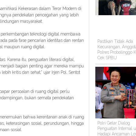
amifikasi Kekerasan dalam Teror Modern di
ingnya pendekatan pencegahan yang lebih
rlindungan masyarakat.
perkembangan teknologi digital membawa
ada pada fase pencarian identitas dan rentan
Pastikan Tidak Ada
l maupun ruang digital.
Kecurangan, Anggot
Polres Probolinggo K
Cek SPBU
. Karena itu, penguatan literasi digital,
at menjadi bagian penting agar mereka mampu
ih kritis dan sehat,” ujar Irjen Pol. Sentot
par persoalan di ruang digital perlu
pendampingan, bukan semata pendekatan
.
menemukan bahwa kerentanan anak di ruang
Polri Gelar Dialog
itas, keterasingan sosial, perundungan, hingga
Penguatan Internal 
maan sosial.
Hadapi Ancaman Lo