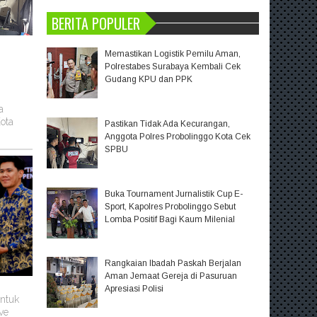
BERITA POPULER
Memastikan Logistik Pemilu Aman,
Polrestabes Surabaya Kembali Cek
Gudang KPU dan PPK
a
ota
Pastikan Tidak Ada Kecurangan,
Anggota Polres Probolinggo Kota Cek
SPBU
Buka Tournament Jurnalistik Cup E-
Sport, Kapolres Probolinggo Sebut
Lomba Positif Bagi Kaum Milenial
Rangkaian Ibadah Paskah Berjalan
Aman Jemaat Gereja di Pasuruan
Apresiasi Polisi
untuk
ve