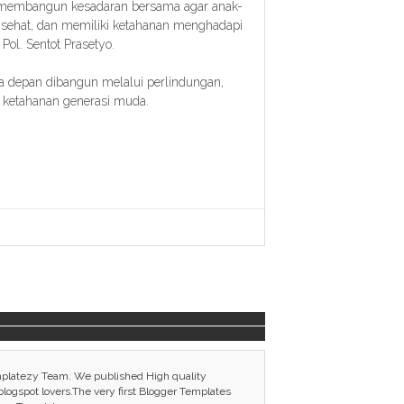
pi membangun kesadaran bersama agar anak-
sehat, dan memiliki ketahanan menghadapi
n Pol. Sentot Prasetyo.
depan dibangun melalui perlindungan,
n ketahanan generasi muda.
mplatezy Team. We published High quality
ogspot lovers.The very first Blogger Templates