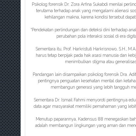
Psikolog forensik Dr. Zora Arfina Sukabdi menilai perl
terutama terhadap anak yang mengalami alienasi sosial
kehilangan makna, karena kondisi tersebut dapat
“Pendekatan perlindungan dan deteksi dini terhadap ana
perubahan pola interaksi sosial di era digita
Sementara itu, Prof. Harkristuti Harkrisnowo, S.H., 
harus tetap berpijak pada hak asasi manusia dan kebij
menimbulkan stigma atau generalisas
Pandangan lain disampaikan psikolog forensik Dra. A
pentingnya penguatan kesehatan mental dan ketahan
membangun generasi yang lebih tangguh men
Sementara Dr. Ismail Fahmi menyoroti pentingnya eduka
data agar masyarakat memiliki pemahaman yang lebih 
Menutup paparannya, Kadensus 88 menegaskan bahw
adalah membangun lingkungan yang aman dan men