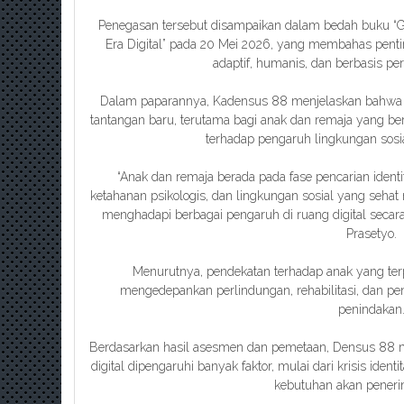
Penegasan tersebut disampaikan dalam bedah buku “G
Era Digital” pada 20 Mei 2026, yang membahas pent
adaptif, humanis, dan berbasis pe
Dalam paparannya, Kadensus 88 menjelaskan bahwa 
tantangan baru, terutama bagi anak dan remaja yang ber
terhadap pengaruh lingkungan sosia
“Anak dan remaja berada pada fase pencarian identitas
ketahanan psikologis, dan lingkungan sosial yang seh
menghadapi berbagai pengaruh di ruang digital secara leb
Prasetyo.
Menurutnya, pendekatan terhadap anak yang terpa
mengedepankan perlindungan, rehabilitasi, dan 
penindakan
Berdasarkan hasil asesmen dan pemetaan, Densus 88 
digital dipengaruhi banyak faktor, mulai dari krisis ident
kebutuhan akan peneri