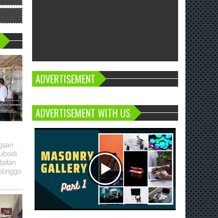
ADVERTISEMENT
ADVERTISEMENT WITH US
ugaan
bsidi,
batan
olinggo