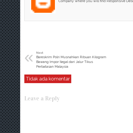
Company where you will find Responsive Des
«
Next
Bareskrim Polri Musnahkan Ribuan Kilogram
Bawang Impor Ilegal dari Jalur Tikus
Perbatasan Malaysia
Tidak ada komentar
Leave a Reply