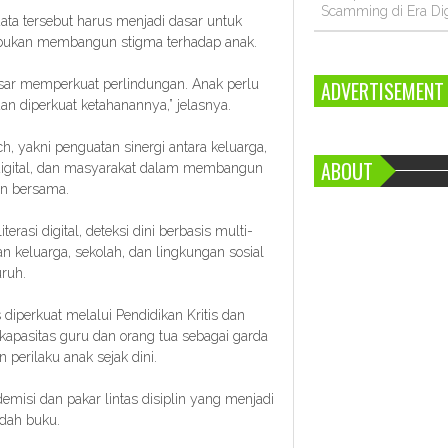
Scamming di Era Dig
a tersebut harus menjadi dasar untuk
bukan membangun stigma terhadap anak.
ADVERTISEMENT
sar memperkuat perlindungan. Anak perlu
an diperkuat ketahanannya,” jelasnya.
, yakni penguatan sinergi antara keluarga,
ABOUT
m digital, dan masyarakat dalam membangun
an bersama.
rasi digital, deteksi dini berbasis multi-
an keluarga, sekolah, dan lingkungan sosial
ruh.
 diperkuat melalui Pendidikan Kritis dan
 kapasitas guru dan orang tua sebagai garda
perilaku anak sejak dini.
misi dan pakar lintas disiplin yang menjadi
dah buku.