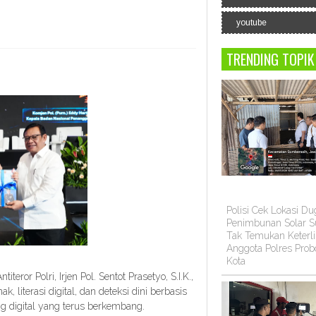
youtube
TRENDING TOPIK
Polisi Cek Lokasi D
Penimbunan Solar Su
Tak Temukan Keterli
Anggota Polres Prob
Kota
ror Polri, Irjen Pol. Sentot Prasetyo, S.I.K.,
iterasi digital, dan deteksi dini berbasis
g digital yang terus berkembang.