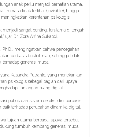
indungan anak perlu menjadi perhatian utama,
, merasa tidak terlihat (invisible), hingga
 meningkatkan kerentanan psikologis.
k menjadi sangat penting, terutama di tengah
l,” ujar Dr. Zora Arfina Sukabdi.
M.A., Ph.D., mengingatkan bahwa pencegahan
akan berbasis bukti ilmiah, sehingga tidak
i terhadap generasi muda.
dityana Kasandra Putranto, yang menekankan
an psikologis sebagai bagian dari upaya
ghadapi tantangan ruang digital.
si publik dan sistem deteksi dini berbasis
baik terhadap perubahan dinamika digital.
a tujuan utama berbagai upaya tersebut
dukung tumbuh kembang generasi muda.